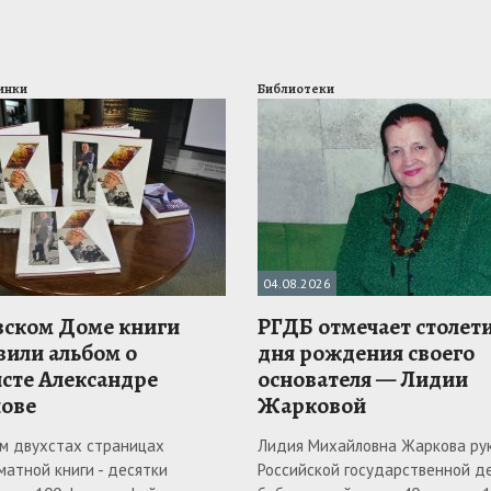
инки
Библиотеки
04.08.2026
вском Доме книги
РГДБ отмечает столети
вили альбом о
дня рождения своего
сте Александре
основателя — Лидии
ове
Жарковой
ем двухстах страницах
Лидия Михайловна Жаркова ру
атной книги - десятки
Российской государственной д