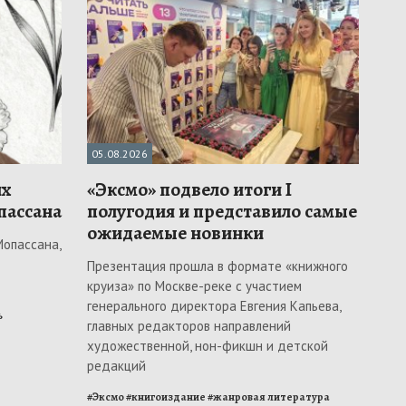
05.08.2026
их
«Эксмо» подвело итоги I
пассана
полугодия и представило самые
ожидаемые новинки
Мопассана,
Презентация прошла в формате «книжного
круиза» по Москве-реке с участием
генерального директора Евгения Капьева,
ь
главных редакторов направлений
художественной, нон-фикшн и детской
редакций
#
Эксмо
#
книгоиздание
#
жанровая литература