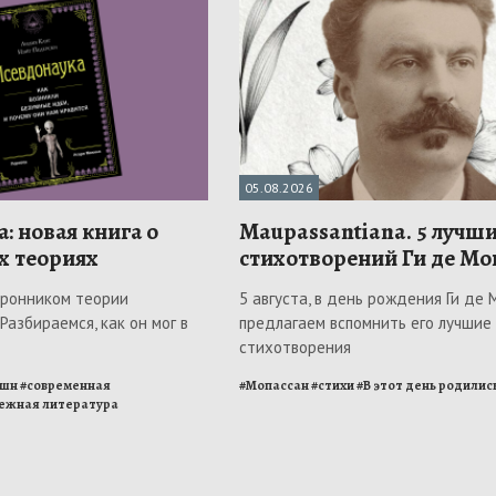
05.08.2026
: новая книга о
Maupassantiana. 5 лучш
х теориях
стихотворений Ги де Мо
оронником теории
5 августа, в день рождения Ги де 
Разбираемся, как он мог в
предлагаем вспомнить его лучшие
стихотворения
кшн
#
современная
#
Мопассан
#
стихи
#
В этот день родилис
ежная литература