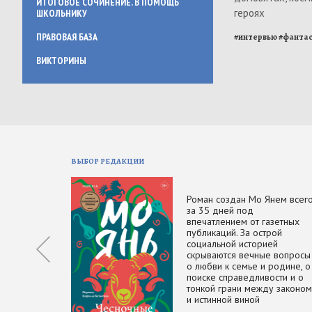
ИТОГОВОЕ СОЧИНЕНИЕ. В ПОМОЩЬ
героях
ШКОЛЬНИКУ
ПРАВОВАЯ БАЗА
#
интервью
#
фанта
ВИКТОРИНЫ
ВЫБОР РЕДАКЦИИ
Роман создан Мо Янем всег
за 35 дней под
впечатлением от газетных
публикаций. За острой
социальной историей
скрываются вечные вопросы
о любви к семье и родине, о
поиске справедливости и о
тонкой грани между законом
и истинной виной