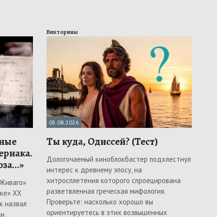
Викторины
05.08.2026
ьные
Ты куда, Одиссей? (Тест)
ернака.
Дологочаемый киноблокбастер подхлестнул
за...»
интерес к древнему эпосу, на
хитросплетения которого спроецирована
 Живаго»
разветвленная греческая мифология.
ке» ХХ
Проверьте: насколько хорошо вы
к назвал
ориентируетесь в этих возвышенных
 и