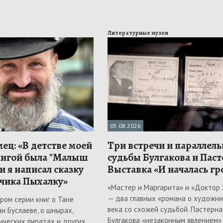
Литературные музеи
05.08.2026
ец: «В детстве моей
Три встречи и параллел
игой была "Малыш
судьбы Булгакова и Паст
и я написал сказку
Выставка «И началась гро
чика Пыхалку»
«Мастер и Маргарита» и «Доктор
— два главных «романа о художни
ром серии книг о Тане
века со схожей судьбой. Пастерна
и Буслаеве, о шнырах,
Булгакова «незаконным явлением»
ических пиратах и других