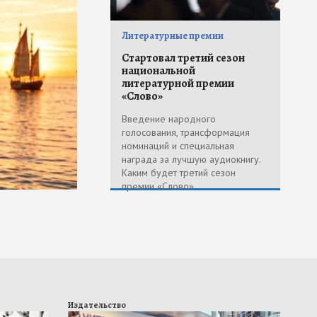
История создания
главного произведения
Литературные премии
социалистического
Стартовал третий сезон
национальной
реализма
литературной премии
«Слово»
Павел Басинский: «120 лет назад Горький
начал работать над повестью "Мать"»
Введение народного
голосования, трансформация
#
Горький
#
Максим Горький
#
Басинский
номинаций и специальная
награда за лучшую аудиокнигу.
Каким будет третий сезон
премии «Слово»
Издательство