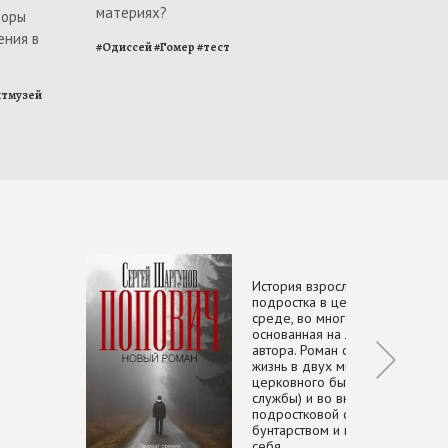
материях?
торы
ения в
#
Одиссей
#
Гомер
#
тест
итмузей
История взросления
подростка в церковной
среде, во многом
основанная на личном опыте
автора. Роман описывает его
жизнь в двух мирах: внутри
церковного быта (алтарь,
службы) и во внешней
подростковой среде с её
бунтарством и поисками
себя.