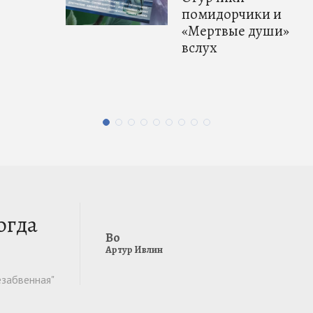
помидорчики и
«Мертвые души»
вслух
огда
Во
Артур Ивлин
езабвенная"