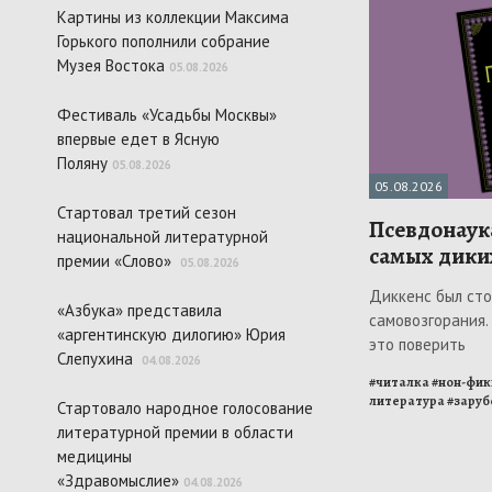
Картины из коллекции Максима
Горького пополнили собрание
Музея Востока
05.08.2026
Фестиваль «Усадьбы Москвы»
впервые едет в Ясную
Поляну
05.08.2026
05.08.2026
Стартовал третий сезон
Псевдонаука
национальной литературной
самых дики
премии «Слово»
05.08.2026
Диккенс был ст
«Азбука» представила
самовозгорания. 
«аргентинскую дилогию» Юрия
это поверить
Слепухина
04.08.2026
#
читалка
#
нон-фи
литература
#
заруб
Стартовало народное голосование
литературной премии в области
медицины
«Здравомыслие»
04.08.2026