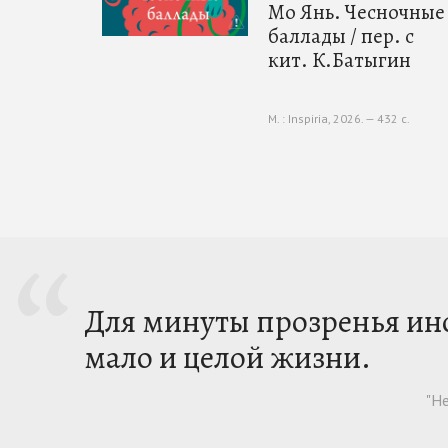
Мо Янь. Чесночные
баллады / пер. с
кит. К.Батыгин
М. : Inspiria, 2026. — 432 с.
Для минуты прозренья ин
мало и целой жизни.
"Н