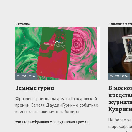
Читалка
Книжные нов
05.08.2026
04.08.2026
Земные гурии
В моско
предста
Фрагмент романа лауреата Гонкуровской
журнали
премии Камеля Дауда «Гурии» о событиях
Куприян
войны за независимость Алжира
На более ч
#
читалка
#
Франция
#
Гонкуровская премия
широкоформ