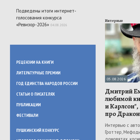
Подведены итоги интернет-
голосования конкурса
Интервью
«Ревизор-2026»
04.08.2026
РЕЦЕНЗИИ НА КНИГИ
ЛИТЕРАТУРНЫЕ ПРЕМИИ
05.08.2026
ГОД ЕДИНСТВА НАРОДОВ РОССИИ
Дмитрий Ем
СТАТЬИ О ПИСАТЕЛЯХ
любимой кн
и Карлсон", 
ПУБЛИКАЦИИ
про Дракон
ФЕСТИВАЛИ
Интервью с авто
ПУШКИНСКИЙ КОНКУРС
Гроттер, Мефоди
домовятах, косм