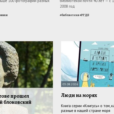
ольше 100 фотографий разных
библиотекой почти 40 лет — с 
2008 год
винки
#
библиотеки
#
РГДБ
03.08.2026
Люди на морях
тове прошел
й блоковский
Книга серии «Книгусь» о том, к
разные в нашей стране моря