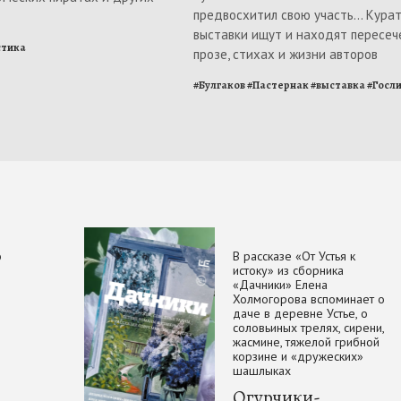
предвосхитил свою участь... Кура
выставки ищут и находят пересеч
стика
прозе, стихах и жизни авторов
#
Булгаков
#
Пастернак
#
выставка
#
Госл
о
В рассказе «От Устья к
истоку» из сборника
«Дачники» Елена
Холмогорова вспоминает о
даче в деревне Устье, о
соловьиных трелях, сирени,
жасмине, тяжелой грибной
корзине и «дружеских»
шашлыках
Огурчики-