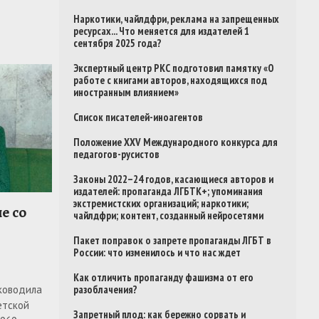
Наркотики, чайлдфри, реклама на запрещенных
ресурсах... Что меняется для издателей 1
сентября 2025 года?
Экспертный центр РКС подготовил памятку «О
работе с книгами авторов, находящихся под
иностранным влиянием»
Список писателей-иноагентов
Положение XXV Международного конкурса для
педагогов-русистов
Законы 2022–24 годов, касающиеся авторов и
издателей: пропаганда ЛГБТК+; упоминания
экстремистских организаций; наркотики;
е со
чайлдфри; контент, созданный нейросетями
Пакет поправок о запрете пропаганды ЛГБТ в
России: что изменилось и что нас ждет
Как отличить пропаганду фашизма от его
ководила
разоблачения?
етской
Запретный плод: как бережно сорвать и