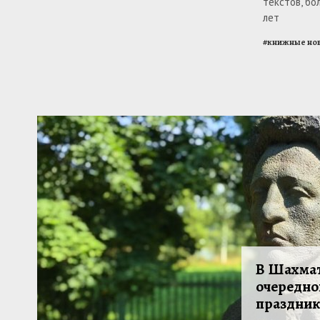
текстов, б
лет
#
книжные но
В Шахма
очередно
праздник