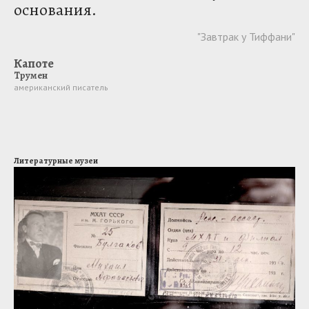
основания.
"Завтрак у Тиффани"
Капоте
Трумен
американский писатель
Литературные музеи