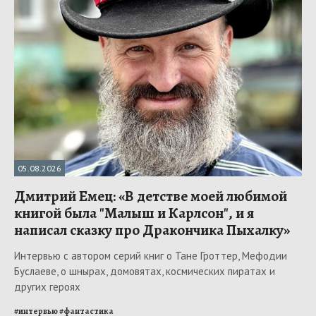
05.08.2026
Дмитрий Емец: «В детстве моей любимой
книгой была "Малыш и Карлсон", и я
написал сказку про Дракончика Пыхалку»
Интервью с автором серий книг о Тане Гроттер, Мефодии
Буслаеве, о шнырах, домовятах, космических пиратах и
других героях
#
интервью
#
фантастика