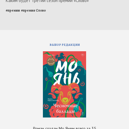
Каким будет третий сезон премии «Слово»
#
премии
#
премия Слово
ВЫБОР РЕДАКЦИИ
Роман создан Мо Янем всего за 35