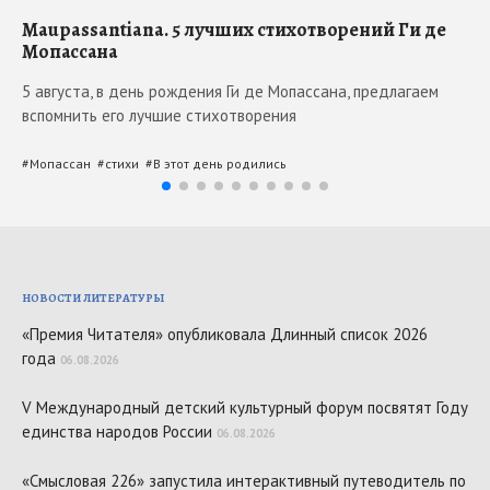
Maupassantiana. 5 лучших стихотворений Ги де
Ты
Мопассана
До
5 августа, в день рождения Ги де Мопассана, предлагаем
др
вспомнить его лучшие стихотворения
ра
хо
#
Мопассан
#
стихи
#
В этот день родились
#
О
НОВОСТИ ЛИТЕРАТУРЫ
«Премия Читателя» опубликовала Длинный список 2026
года
06.08.2026
V Международный детский культурный форум посвятят Году
единства народов России
06.08.2026
«Смысловая 226» запустила интерактивный путеводитель по