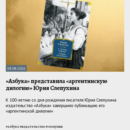
04.08.2026
«Азбука» представила «аргентинскую
дилогию» Юрия Слепухина
К 100-летию со дня рождения писателя Юрия Слепухина
издательство «Азбука» завершило публикацию его
«аргентинской дилогии»
#
азбука
#
издательство
#
слепухин