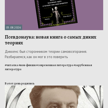
05.08.2026
Псевдонаука: новая книга о самых диких
теориях
Диккенс был сторонником теории самовозгорания.
Разбираемся, как он мог в это поверить
#
читалка
#
нон-фикшн
#
современная литература
#
зарубежная
литература
В этот день родились