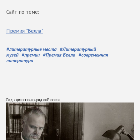
Сайт по теме:
Премия "Белла"
#
литературные места
#
Литературный
музей
#
премии
#
Премия Белла
#
современная
литература
Год единства народов России