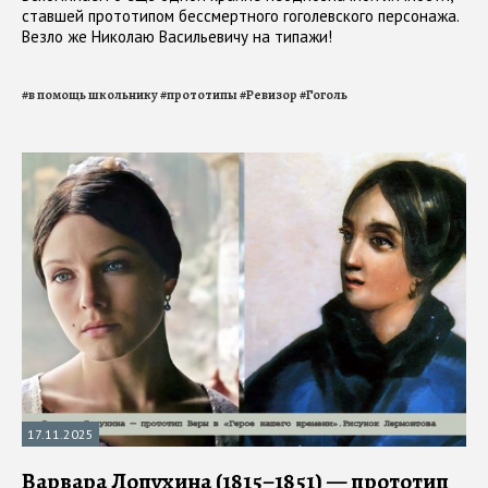
ставшей прототипом бессмертного гоголевского персонажа.
Везло же Николаю Васильевичу на типажи!
#
в помощь школьнику
#
прототипы
#
Ревизор
#
Гоголь
17.11.2025
Варвара Лопухина (1815–1851) — прототип