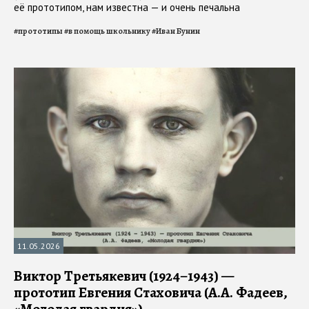
её прототипом, нам известна — и очень печальна
#
прототипы
#
в помощь школьнику
#
Иван Бунин
11.05.2026
Виктор Третьякевич (1924–1943) —
прототип Евгения Стаховича (А.А. Фадеев,
«Молодая гвардия»)