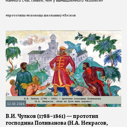
намного счастливее, чем у вымышленного «коллеги»
#
прототипы
#
в помощь школьнику
#
Лесков
12.02.2026
В.И. Чулков (1788–1861) — прототип
господина Поливанова (Н.А. Некрасов,