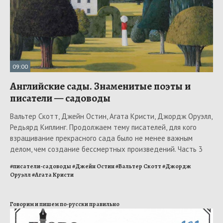
09:00
Английские сады. Знаменитые поэты и
писатели — садоводы
Вальтер Скотт, Джейн Остин, Агата Кристи, Джордж Оруэлл,
Редьярд Киплинг. Продолжаем тему писателей, для кого
взращивание прекрасного сада было не менее важным
делом, чем создание бессмертных произведений. Часть 3
#
писатели-садоводы
#
Джейн Остин
#
Вальтер Скотт
#
Джордж
Оруэлл
#
Агата Кристи
Говорим и пишем по-русски правильно