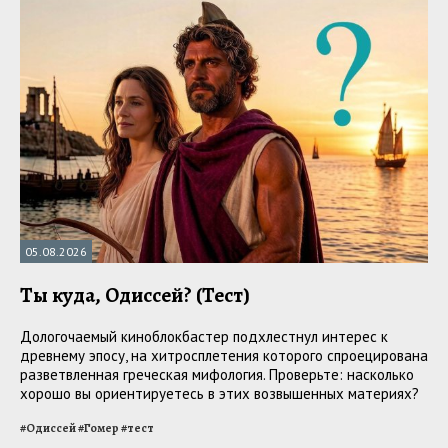
05.08.2026
Ты куда, Одиссей? (Тест)
Дологочаемый киноблокбастер подхлестнул интерес к
древнему эпосу, на хитросплетения которого спроецирована
разветвленная греческая мифология. Проверьте: насколько
хорошо вы ориентируетесь в этих возвышенных материях?
#
Одиссей
#
Гомер
#
тест