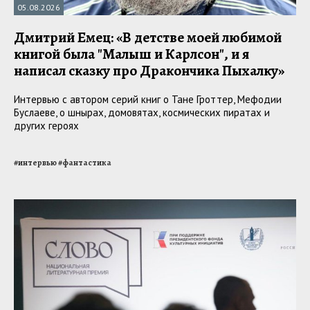
05.08.2026
Дмитрий Емец: «В детстве моей любимой
книгой была "Малыш и Карлсон", и я
написал сказку про Дракончика Пыхалку»
Интервью с автором серий книг о Тане Гроттер, Мефодии
Буслаеве, о шнырах, домовятах, космических пиратах и
других героях
#
интервью
#
фантастика