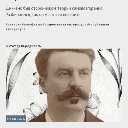
Диккенс был сторонником теории самовозгорания.
Разбираемся, как он мог в это поверить
#
читалка
#
нон-фикшн
#
современная литература
#
зарубежная
литература
В этот день родились
05.08.2026