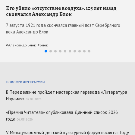
Его убило «отсутствие воздуха». 105 лет назад
Ma
скончался Александр Блок
Мо
7 августа 1921 года скончался главный поэт Серебряного
5 
века Александр Блок
вс
#
Александр Блок
#
Блок
#
М
НОВОСТИ ЛИТЕРАТУРЫ
В Переделкине пройдет мастерская перевода «Литература
Израиля»
07.08.2026
«Премия Читателя» опубликовала Длинный список 2026
года
06.08.2026
V Международный детский культурный форум посвятят Году