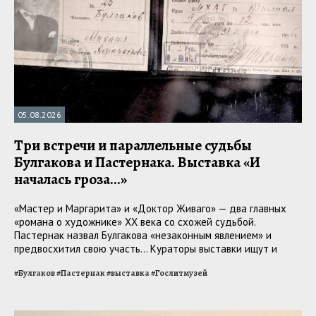
05.08.2026
Три встречи и параллельные судьбы
Булгакова и Пастернака. Выставка «И
началась гроза...»
«Мастер и Маргарита» и «Доктор Живаго» — два главных
«романа о художнике» ХХ века со схожей судьбой.
Пастернак назвал Булгакова «незаконным явлением» и
предвосхитил свою участь... Кураторы выставки ищут и
находят пересечения в прозе, стихах и жизни авторов
#
Булгаков
#
Пастернак
#
выставка
#
Гослитмузей