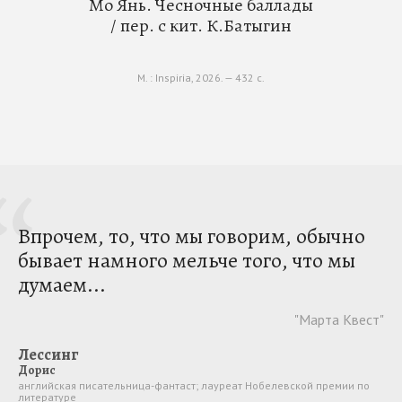
Мо Янь. Чесночные баллады
/ пер. с кит. К.Батыгин
М. : Inspiria, 2026. — 432 с.
Впрочем, то, что мы говорим, обычно
бывает намного мельче того, что мы
думаем...
"Марта Квест"
Лессинг
Дорис
английская писательница-фантаст; лауреат Нобелевской премии по
литературе