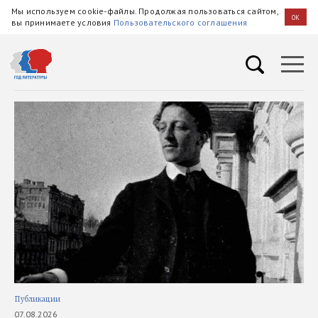
Мы используем cookie-файлы. Продолжая пользоваться сайтом,
OK
вы принимаете условия
Пользовательского соглашения
Публикации
В э
07.08.2026
05.