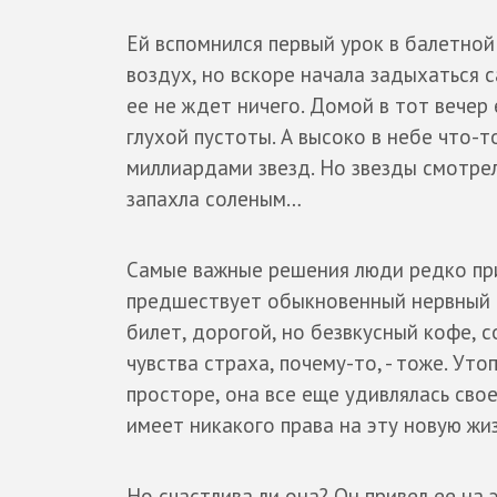
Ей вспомнился первый урок в балетной
воздух, но вскоре начала задыхаться с
ее не ждет ничего. Домой в тот вечер
глухой пустоты. А высоко в небе что-
миллиардами звезд. Но звезды смотре
запахла соленым…
Самые важные решения люди редко при
предшествует обыкновенный нервный ср
билет, дорогой, но безвкусный кофе, 
чувства страха, почему-то, - тоже. У
просторе, она все еще удивлялась свое
имеет никакого права на эту новую жиз
Но счастлива ли она? Он привел ее на э