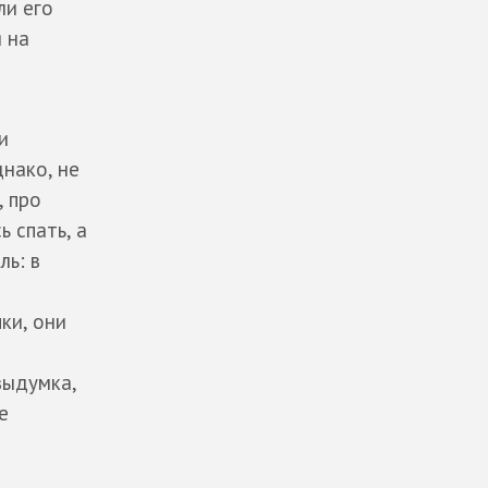
ли его
 на
и
днако, не
, про
 спать, а
ь: в
ки, они
выдумка,
е