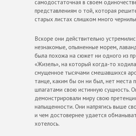
самодостаточная в своем одиночестве 
представлениям о той, которая решите
старых листах слишком много чернильн
Вскоре они действительно устремилис
незнакомые, опьяненные морем, лаванд
была похожа на сюжет ни одного из пр
«Жизель», на который когда-то ходила
смущенное тысячами смешавшихся аро
танце, каким бы он ни был, нет места 
шпагатами свою истинную сущность. Он
демонстрировали миру свою претенциоз
напыщенности. Они напрягись выше сво
и чем достовернее удается обманывать
хотелось.