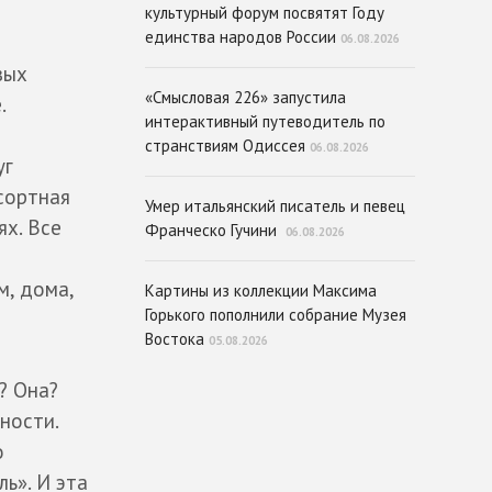
культурный форум посвятят Году
единства народов России
06.08.2026
вых
«Смысловая 226» запустила
.
интерактивный путеводитель по
странствиям Одиссея
06.08.2026
уг
осортная
Умер итальянский писатель и певец
ях. Все
Франческо Гучини
06.08.2026
м, дома,
Картины из коллекции Максима
Горького пополнили собрание Музея
Востока
05.08.2026
? Она?
ности.
о
ь». И эта