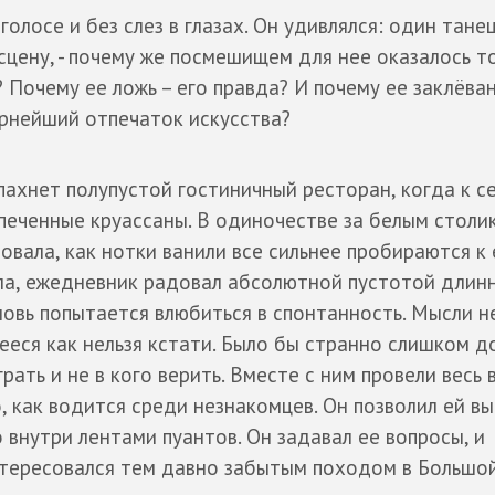
олосе и без слез в глазах. Он удивлялся: один танец
сцену, - почему же посмешищем для нее оказалось то
? Почему ее ложь – его правда? И почему ее заклёва
ернейший отпечаток искусства?
 пахнет полупустой гостиничный ресторан, когда к с
печенные круассаны. В одиночестве за белым столи
овала, как нотки ванили все сильнее пробираются к 
ила, ежедневник радовал абсолютной пустотой длин
вновь попытается влюбиться в спонтанность. Мысли н
еся как нельзя кстати. Было бы странно слишком д
грать и не в кого верить. Вместе с ним провели весь 
, как водится среди незнакомцев. Он позволил ей в
о внутри лентами пуантов. Он задавал ее вопросы, и
нтересовался тем давно забытым походом в Большой