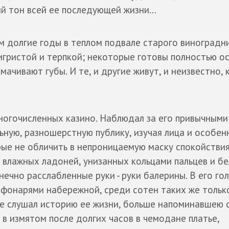
ый тон всей ее последующей жизни…
м долгие годы в теплом подвале старого виноградни
игристой и терпкой; некоторые готовы полностью о
мачивают губы. И те, и другие живут, и неизвестно, 
многочисленных казино. Наблюдал за его привычными
ную, разношерстную публику, изучая лица и особенн
рые не обличить в непроницаемую маску спокойствия.
 влажных ладоней, унизанных кольцами пальцев и б
ечно расслабленные руки - руки балерины. В его го
 фонарями набережной, среди сотен таких же тольк
же слушал историю ее жизни, больше напоминавшею
 в измятом после долгих часов в чемодане платье,