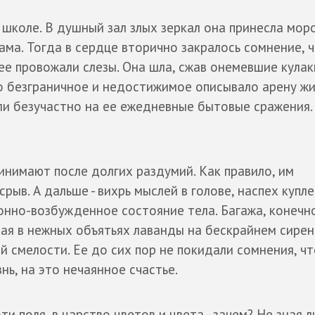
 школе. В душный зал злых зеркал она принесла мор
ама. Тогда в сердце вторично закралось сомнение, 
 ее провожали слезы. Она шла, сжав онемевшие кулак
то безграничное и недостижимое описывало арену ж
ли безучастно на ее ежедневные бытовые сражения.
нимают после долгих раздумий. Как правило, им
ыв. А дальше - вихрь мыслей в голове, наспех купл
сонно-возбужденное состояние тела. Багажа, конечно
топая в нежных объятьях лаванды на бескрайнем сире
й смелости. Ее до сих пор не покидали сомнения, чт
нь, на это нечаянное счастье.
ти поля, в царство цветов и цвета - зачем? Не зная 