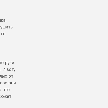
ка.
сушить
кто
о руки.
 И вот,
елых от
лове они
о что
 сюжет