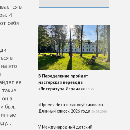
ывается в
ры. И
 от себя
ади
ься в
 на это
м
В Переделкине пройдет
найдет ее
мастерская перевода
«Литература Израиля»
я такие
13:35
 он в
«Премия Читателя» опубликовала
ни был,
Длинный список 2026 года
06.08.2026
тинные
авду…
V Международный детский