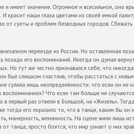
е и имеет значение. Огромное и всесильное, оно вр
. И красит наши глаза цветами из своей емкой палит
нах от суеты и проблем безводных городов. Сбежать
внезапном переезде из России. Но оставленная поз
ь позади его воспоминаний. Иногда он думал вернут
ых. Но тут же честно признавался себе, что никогда
он был слишком счастлив, чтобы расстаться с новы
не сулила лишь неопределённости: что если он не 
их воспоминаниях? Что если там больше не случаютс
о в первый раз отвели в Большой, на «Жизель». Тогда
е тогда его поразило то, что в танце, каким бы он 
ть, манерность, жеманность. На сцене жили лишь ис
я от танца, просто боятся, что мир узнает о них пр