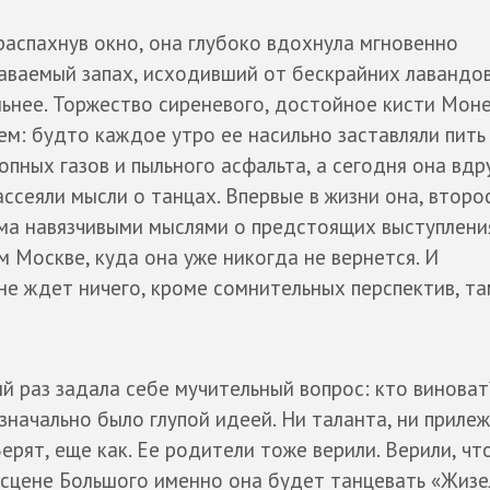
распахнув окно, она глубоко вдохнула мгновенно
аваемый запах, исходивший от бескрайних лавандо
льнее. Торжество сиреневого, достойное кисти Моне
м: будто каждое утро ее насильно заставляли пить
пных газов и пыльного асфальта, а сегодня она вдр
ассеяли мысли о танцах. Впервые в жизни она, втор
има навязчивыми мыслями о предстоящих выступлени
м Москве, куда она уже никогда не вернется. И
 не ждет ничего, кроме сомнительных перспектив, та
ый раз задала себе мучительный вопрос: кто виноват
значально было глупой идеей. Ни таланта, ни прилеж
Верят, еще как. Ее родители тоже верили. Верили, чт
а сцене Большого именно она будет танцевать «Жизел