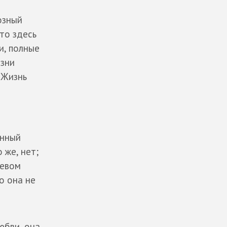
озный
что здесь
и, полные
изни
 Жизнь
енный
 же, нет;
невом
о она не
любви, она