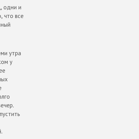
, одни и
, что все
нный
еми утра
ком у
ее
ных
е
олго
вечер.
ыпустить
.