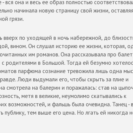
- вся она и весь ее образ полностью соответствова
льно начинала новую страницу свой жизни, оставляя
ой грязи.
ь вверх по уходящей в ночь набережной, до близост
ой, вином. Он слушал историю ее жизни, которая, о
очитанных им романов. Она рассказывала про балет
 с родителями в Большой. Тогда ей безумно хотелось
матов парфюма сознание тревожила лишь одна мысл
правде. Люди выдумали его, чтобы скрыть за плие и
а смотрела на балерин и поражалась: став на цыпоч
ность, метя в великие, неумолимо скатывались к
их возможностей, и фальшь была очевидна. Танец - 
 публику, тем выше его цена. Но лгать ей никогда н