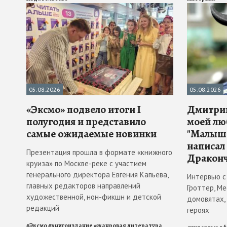
05.08.2026
05.08.2026
«Эксмо» подвело итоги I
Дмитрий
полугодия и представило
моей лю
самые ожидаемые новинки
"Малыш 
написал
Презентация прошла в формате «книжного
Драконч
круиза» по Москве-реке с участием
генерального директора Евгения Капьева,
Интервью с
главных редакторов направлений
Гроттер, М
художественной, нон-фикшн и детской
домовятах,
редакций
героях
#
Эксмо
#
книгоиздание
#
жанровая литература