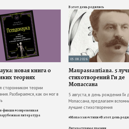
В этот день родились
05.08.2026
ука: новая книга о
Maupassantiana. 5 лу
иких теориях
стихотворений Ги де
Мопассана
л сторонником теории
ния. Разбираемся, как он мог в
5 августа, в день рождения Ги 
ть
Мопассана, предлагаем вспомн
лучшие стихотворения
н-фикшн
#
современная
зарубежная литература
#
Мопассан
#
стихи
#
В этот день род
Литературные премии