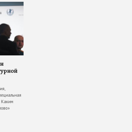
он
турной
ия,
пециальная
. Каким
лово»