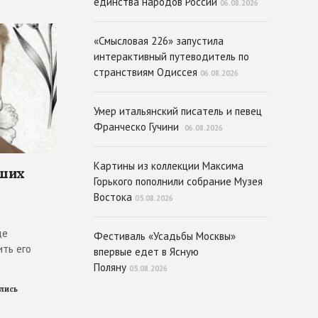
единства народов России
06.08.2026
«Смысловая 226» запустила
интерактивный путеводитель по
странствиям Одиссея
06.08.2026
Умер итальянский писатель и певец
Франческо Гучини
06.08.2026
Картины из коллекции Максима
чших
Горького пополнили собрание Музея
Востока
05.08.2026
де
Фестиваль «Усадьбы Москвы»
ить его
впервые едет в Ясную
Поляну
05.08.2026
ились