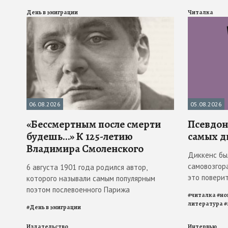
День в эмиграции
Читалка
06.08.2026
05.08.2026
«Бессмертным после смерти
Псевдона
будешь…» К 125-летию
самых д
Владимира Смоленского
Диккенс бы
самовозгора
6 августа 1901 года родился автор,
это повери
которого называли самым популярным
поэтом послевоенного Парижа
#
читалка
#
но
литература
#
#
День в эмиграции
Издательство
Интервью