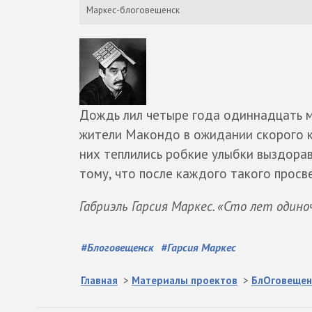
Маркес-блоговещенск
Дождь лил четыре года одиннадцать ме
жители Макондо в ожидании скорого к
них теплились робкие улыбки выздора
тому, что после каждого такого просв
Габриэль Гарсия Маркес. «Сто лет одино
#
Блоговещенск
#
Гарсия Маркес
Главная
>
Материалы проектов
>
БлОговещен