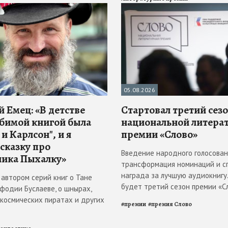
05.08.2026
 Емец: «В детстве
Стартовал третий сез
бимой книгой была
национальной литера
и Карлсон", и я
премии «Слово»
 сказку про
Введение народного голосован
ика Пыхалку»
трансформация номинаций и с
награда за лучшую аудиокнигу
 автором серий книг о Тане
будет третий сезон премии «С
ефодии Буслаеве, о шнырах,
 космических пиратах и других
#
премии
#
премия Слово