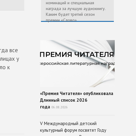
номинаций и специальная
награда за лучшую аудиокнигу.
Каким будет третий сезон
премии «Слово»
гда все
лицах у
ло к
«Премия Читателя» опубликовала
Длинный список 2026
года
06.08.2026
V Международный детский
культурный форум посвятят Году