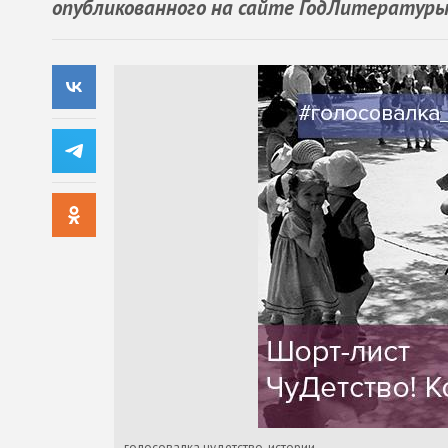
опубликованного на сайте ГодЛитературы.Р
голосовалка чудетство_истории