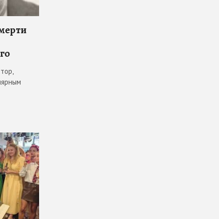
смерти
го
тор,
лярным