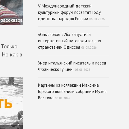
V Международный детский
культурный форум посвятят Году
единства народов России
06.08.2026
«Смысловая 226» запустила
интерактивный путеводитель по
 Только
странствиям Одиссея
06.08.2026
 Но как в
Умер итальянский писатель и певец
Франческо Гучини
06.08.2026
Картины из коллекции Максима
Горького пополнили собрание Музея
Востока
05.08.2026