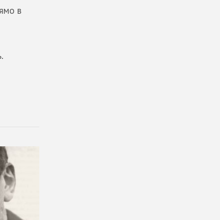
ямо в
.