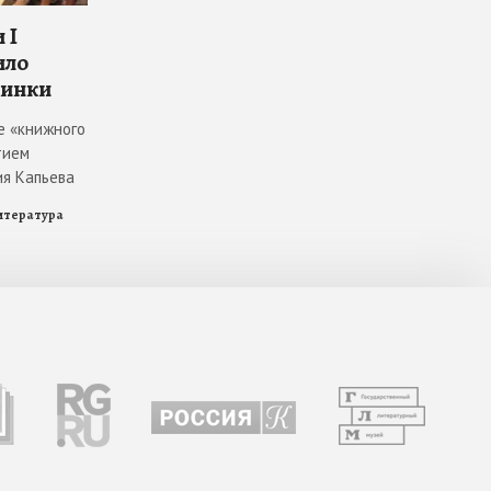
 I
ило
винки
е «книжного
тием
ия Капьева
итература