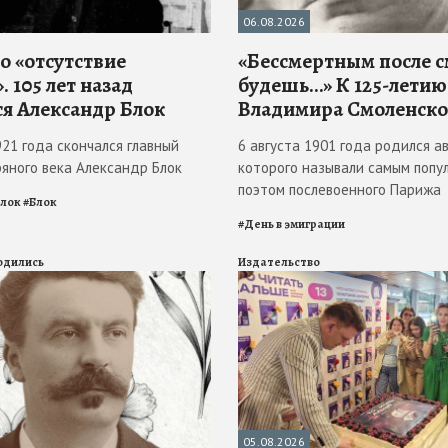
06.08.2026
о «отсутствие
«Бессмертным после 
. 105 лет назад
будешь…» К 125-летию
ся Александр Блок
Владимира Смоленско
921 года скончался главный
6 августа 1901 года родился ав
ряного века Александр Блок
которого называли самым попу
поэтом послевоенного Парижа
Блок
#
Блок
#
День в эмиграции
родились
Издательство
05.08.2026