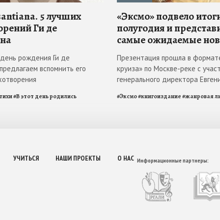
antiana. 5 лучших
«Эксмо» подвело итоги
орений Ги де
полугодия и представ
на
самые ожидаемые но
в день рождения Ги де
Презентация прошла в формат
 предлагаем вспомнить его
круиза» по Москве-реке с учас
хотворения
генерального директора Евген
тихи
#
В этот день родились
#
Эксмо
#
книгоиздание
#
жанровая л
УЧИТЬСЯ
НАШИ ПРОЕКТЫ
О НАС
Информационные партнеры: