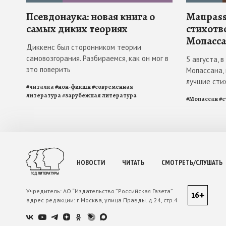
Псевдонаука: новая книга о
Maupass
самых диких теориях
стихотв
Мопасса
Диккенс был сторонником теории
самовозгорания. Разбираемся, как он мог в
5 августа, 
это поверить
Мопассана,
лучшие сти
#
читалка
#
нон-фикшн
#
современная
литература
#
зарубежная литература
#
Мопассан
#
с
НОВОСТИ
ЧИТАТЬ
СМОТРЕТЬ/СЛУШАТЬ
Учредитель:
АО “Издательство ”Российская Газета”
16+
адрес редакции:
г.Москва, улица Правды. д.24, стр.4