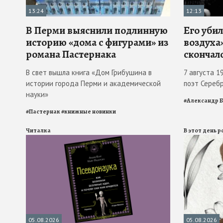
13:24
12:13
В Перми выяснили подлинную
Его убил
историю «дома с фигурами» из
воздуха»
романа Пастернака
скончал
В свет вышла книга «Дом Грибушина в
7 августа 1
истории города Перми и академической
поэт Сереб
науки»
#
Александр 
#
Пастернак
#
книжные новинки
Читалка
В этот день 
05.08.2026
05.08.2026