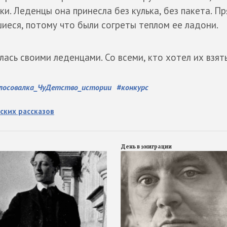
. Леденцы она принесла без кулька, без пакета. Пр
шиеся, потому что были согреты теплом ее ладони.
ась своими леденцами. Со всеми, кто хотел их взять
лосовалка_ЧуДетство_истории
#
конкурс
ских рассказов
День в эмиграции