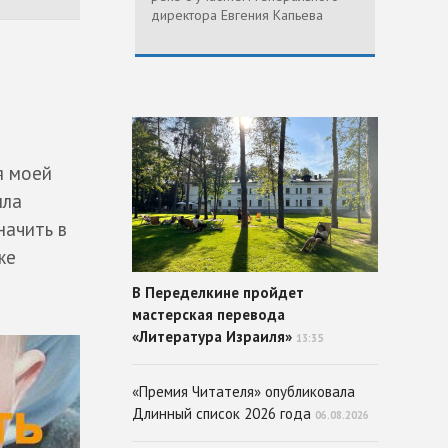
директора Евгения Капьева
я моей
ыла
начить в
же
В Переделкине пройдет
мастерская перевода
«Литература Израиля»
13:35
«Премия Читателя» опубликовала
Длинный список 2026 года
06.08.2026