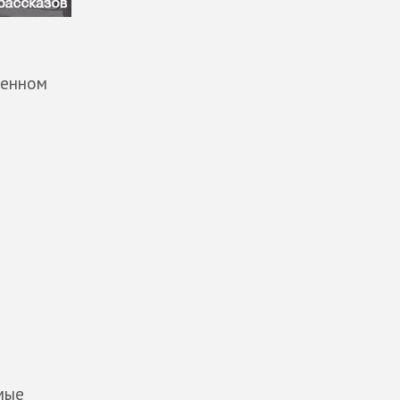
ченном
амые