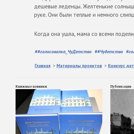
дешевые леденцы. Желтенькие солнышки
руке. Они были теплые и немного слип
Когда она ушла, мама со всеми поделил
#
#голосовалка_ЧуДетство
#
#Чудетство
#
го
Главная
>
Материалы проектов
>
Конкурс дет
Книжные новинки
Публикации