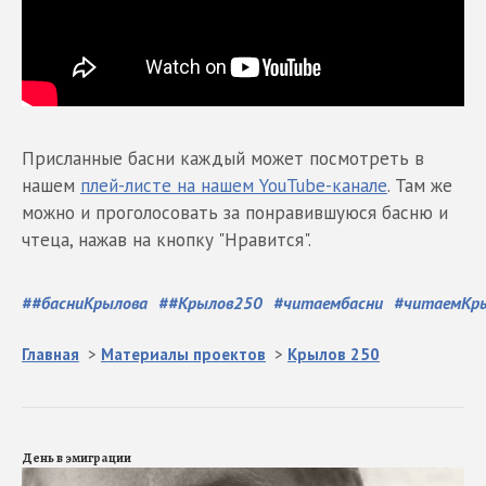
Присланные басни каждый может посмотреть в
нашем
плей-листе на нашем YouTube-канале
. Там же
можно и проголосовать за понравившуюся басню и
чтеца, нажав на кнопку "Нравится".
#
#басниКрылова
#
#Крылов250
#
читаембасни
#
читаемКр
Главная
>
Материалы проектов
>
Крылов 250
День в эмиграции