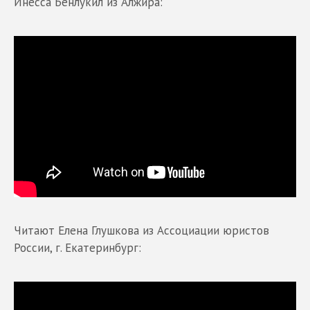
Инесса Бенлукил из Алжира:
Читают Елена Глушкова из Ассоциации юристов
России, г. Екатеринбург: