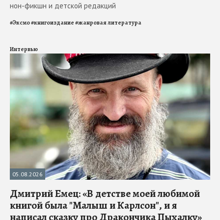
нон-фикшн и детской редакций
#
Эксмо
#
книгоиздание
#
жанровая литература
Интервью
05.08.2026
Дмитрий Емец: «В детстве моей любимой
книгой была "Малыш и Карлсон", и я
написал сказку про Дракончика Пыхалку»