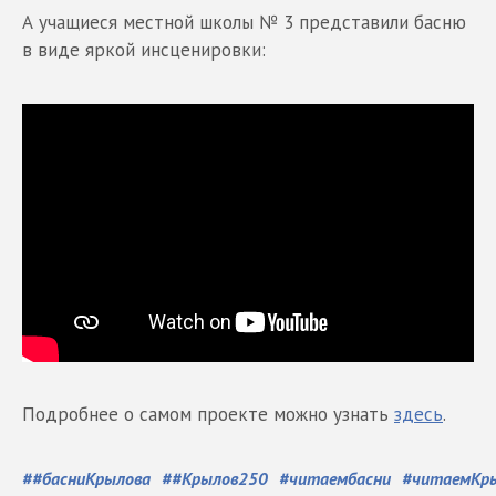
А учащиеся местной школы № 3 представили басню
в виде яркой инсценировки:
Подробнее о самом проекте можно узнать
здесь
.
#
#басниКрылова
#
#Крылов250
#
читаембасни
#
читаемКр