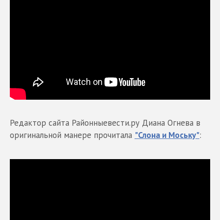
Редактор сайта Районныевести.ру Диана Огнева в
оригинальной манере прочитала
"Слона и Моську"
: