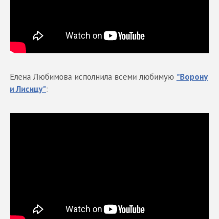
Елена Любимова исполнила всеми любимую
"Ворону
и Лисицу"
: