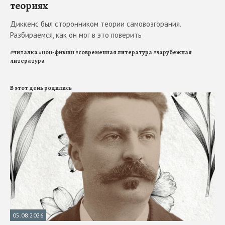
теориях
Диккенс был сторонником теории самовозгорания.
Разбираемся, как он мог в это поверить
#
читалка
#
нон-фикшн
#
современная литература
#
зарубежная
литература
В этот день родились
05.08.2026