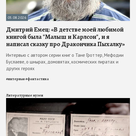
05.08.2026
Дмитрий Емец: «В детстве моей любимой
книгой была "Малыш и Карлсон", и я
написал сказку про Дракончика Пыхалку»
Интервью с автором серии книг о Тане Гроттер, Мефодии
Буслаеве, о шнырах, домовятах, космических пиратах и
других героях
#
интервью
#
фантастика
Литературные музеи