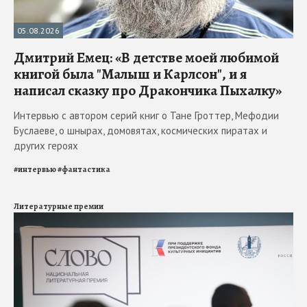
05.08.2026
Дмитрий Емец: «В детстве моей любимой
книгой была "Малыш и Карлсон", и я
написал сказку про Дракончика Пыхалку»
Интервью с автором серий книг о Тане Гроттер, Мефодии
Буслаеве, о шнырах, домовятах, космических пиратах и
других героях
#
интервью
#
фантастика
Литературные премии