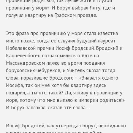
провинции родиться, так лучше жить в глухой
провинции у моря». И Борух выбрал Ялту, где и
получил квартиру на Графском проезде.
Это фраза про провинцию у моря стала известна
много позже, когда ее озвучил будущий лауреат
Нобелевской премии Иосиф Бродский. Бродский и
Канцеленбоген познакомились в Ялте на
Массандровском пляже во время поедания
боруховских чебуреков, и Учитель сказал тогда
слова, поразившие Бродского – «Знавал я одного
Иосифа, так он мне хотя бы квартиру здесь
подарил, а ты кто такой? Да, я живу в провинции у
моря, потому что мне выпало в империи родиться!»
И Борух заплакал, сказав эти слова…
Иосиф Бродский, как утверждал Борух, неожиданно
лихорадочно записал что-то на жирной от