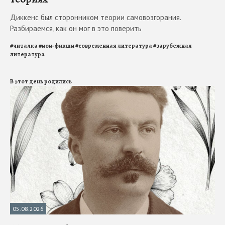
Диккенс был сторонником теории самовозгорания.
Разбираемся, как он мог в это поверить
#
читалка
#
нон-фикшн
#
современная литература
#
зарубежная
литература
В этот день родились
05.08.2026