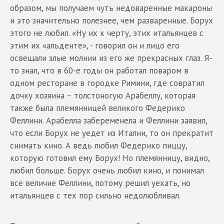
образом, мы получаем чуть недоваренные макароны
и это значительно полезнее, чем разваренные. Борух
этого не любил. «Ну их к черту, этих итальянцев с
этим их «альденте», - говорил он и лицо его
освещали злые молнии из его же прекрасных глаз. Я-
то знал, что в 60-е годы он работал поваром в
одном ресторане в городке Римини, где совратил
дочку хозяина – толстоногую Арабеллу, которая
также была племянницей великого Федерико
Феллини. Арабелла забеременела и Феллини заявил,
что если Борух не уедет из Италии, то он прекратит
снимать кино. А ведь любил Федерико пиццу,
которую готовил ему Борух! Но племянницу, видно,
любил больше. Борух очень любил кино, и понимал
все величие Феллини, потому решил уехать, но
итальянцев с тех пор сильно недолюбливал.