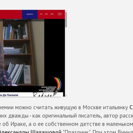
ремии можно считать живущую в Москве итальянку
С
ших дважды - как оригинальный писатель, автор расс
не об Ираке, а о ее собственном детстве в маленьк
Александры Шалашовой
"Праздник". При этом Вичид