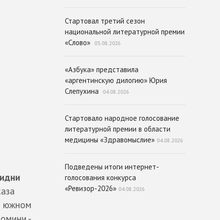
Стартовал третий сезон
национальной литературной премии
«Слово»
05.08.2026
«Азбука» представила
«аргентинскую дилогию» Юрия
Слепухина
04.08.2026
Стартовало народное голосование
литературной премии в области
медицины «Здравомыслие»
04.08.2026
Подведены итоги интернет-
идни
голосования конкурса
«Ревизор-2026»
каза
04.08.2026
ом южном
омини -