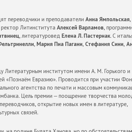
дят переводчики и преподаватели
Анна Ямпольская
ь, ректор Литинститута
Алексей Варламов
, программ
итвинец
, литературовед
Елена Л. Пастернак
. С италь
Фельтринелли
,
Мария Пиа Пагани
,
Стефания Сини
,
Ан
у Литературным институтом имени А. М. Горького и
ей «Познаём Евразию». Проводится при участии Фо
ального агентства по печати и массовым коммуника
ромбанка. Цель премии — поощрение творчества мол
 переводчиков, открытие новых имен в литературе,
ьтурных связей.
и, на родине Булата Ханова, но по обстоятельства