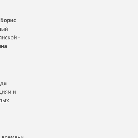
,
Борис
ный
янской -
на
нда
циям и
одых
м времени