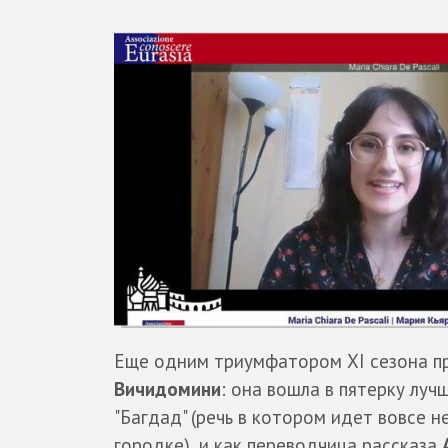
Еще одним триумфатором XI сезона п
Вичидомини
: она вошла в пятерку луч
"Багдад" (речь в котором идет вовсе 
городке), и как переводчица рассказа