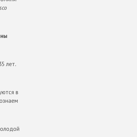
sco
ины
5 лет.
уются в
Познаем
Молодой