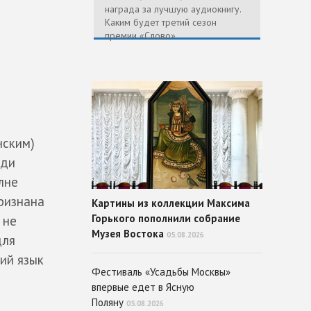
награда за лучшую аудиокнигу.
Каким будет третий сезон
премии «Слово»
нским)
юди
лне
ризнана
Картины из коллекции Максима
Горького пополнили собрание
 не
Музея Востока
05.08.2026
для
ий язык
Фестиваль «Усадьбы Москвы»
впервые едет в Ясную
Поляну
05.08.2026