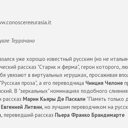
.conoscereeurasia.it
уале Террачано
зался уже хорошо известный русским (но не италья
ический рассказ "Старик и ферма", герои которого, л
бя увязают в виртуальных игрушках, просаживая впо
"Русская проза", а его переводчица
Чинция Челоне
п
ский. В "зеркальных" номинациях подобного слияния
н рассказ
Марии Кьяры Де Паскали
"Память только 
к
Евгенией Литвин
, но лучшим переводчиком на русск
в
, переведший рассказ
Пьера Франко Брандимарте