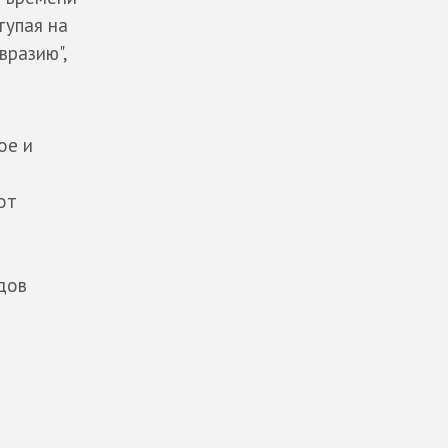
тупая на
вразию",
ое и
от
дов