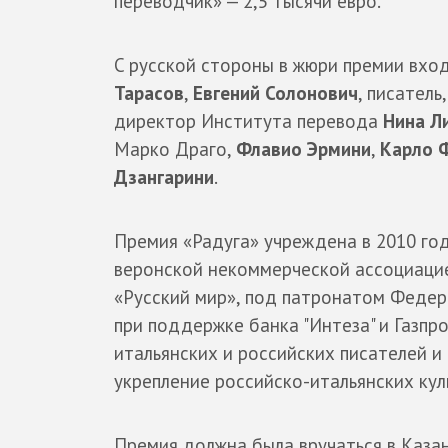
переводчик» — 2,5 тысячи евро.
C pyccкoй стороны в жюри премии вхо
Тарасов
,
Евгений Солонович
, писател
директор Института перевода
Нина Л
Марко Драго,
Флавио Эрмини
,
Карло 
Дзангарини
.
Премия «Радуга» учреждена в 2010 год
веронской некоммерческой ассоциаци
«Русский мир», под патронатом Федер
при поддержке банка "Интеза" и Газп
итальянских и российских писателей и
укрепление российско-итальянских кул
Премия должна была вручаться в Казан