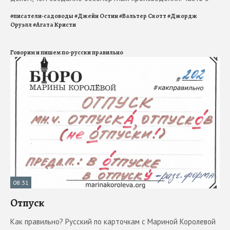
#
писатели-садоводы
#
Джейн Остин
#
Вальтер Скотт
#
Джордж
Оруэлл
#
Агата Кристи
Говорим и пишем по-русски правильно
08:31
Отпуск
Как правильно? Русский по карточкам с Мариной Королевой