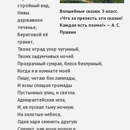
стройный вид,
Невы
державное
теченье,
Береговой её
гранит,
Твоих оград узор чугунный,
Твоих задумчивых ночей
Прозрачный сумрак, блеск безлунный,
Когда я в комнате моей
Пишу, читаю без лампады,
И ясны спящие громады
Пустынных улиц, и светла
Адмиралтейская игла,
И, не пуская тьму ночную
На золотые небеса,
Одна заря сменить другую
Спешит, дав ночи полчаса…