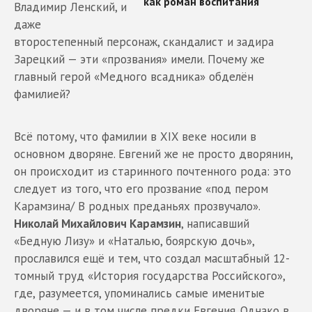
Владимир Ленский, и
даже
второстепенный персонаж, скандалист и задира
Зарецкий — эти «прозвания» имели. Почему же
главный герой «Медного всадника» обделён
фамилией?
Всё потому, что фамилии в XIX веке носили в
основном дворяне. Евгений же не просто дворянин,
он происходит из старинного почтенного рода: это
следует из того, что его прозвание «под пером
Карамзина/ В родных преданьях прозвучало».
Николай Михайлович Карамзин
, написавший
«Бедную Лизу» и «Наталью, боярскую дочь»,
прославился ещё и тем, что создал масштабный 12-
томный труд «История государства Российского»,
где, разумеется, упоминались самые именитые
дворяне — и в том числе предки Евгения. Однако в