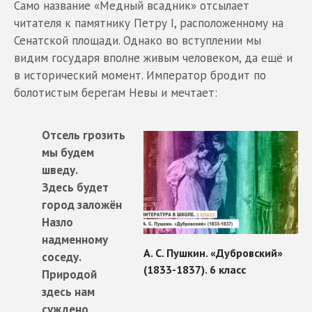
Само название «Медный всадник» отсылает
читателя к памятнику Петру I, расположенному на
Сенатской площади. Однако во вступлении мы
видим государя вполне живым человеком, да ещё и
в исторический момент. Император бродит по
болотистым берегам Невы и мечтает:
Отсель грозить
мы будем
шведу.
Здесь будет
город заложён
Назло
надменному
соседу.
Природой
здесь нам
суждено