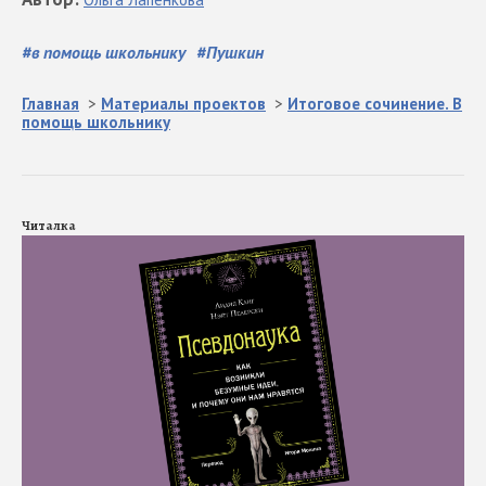
#
в помощь школьнику
#
Пушкин
Главная
>
Материалы проектов
>
Итоговое сочинение. В
помощь школьнику
Читалка