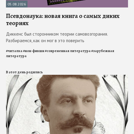
05.08.2026
Псевдонаука: новая книга о самых диких
теориях
Диккенс был сторонником теории самовозгорания.
Разбираемся, как он мог в это поверить
#
читалка
#
нон-фикшн
#
современная литература
#
зарубежная
литература
В этот день родились