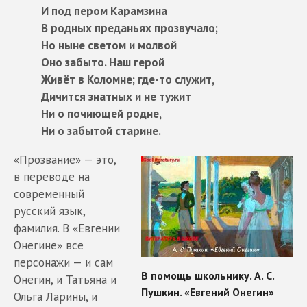
И под пером Карамзина
В родных преданьях прозвучало;
Но ныне светом и молвой
Оно забыто. Наш герой
Живёт в Коломне; где-то служит,
Дичится знатных и не тужит
Ни о почиющей родне,
Ни о забытой старине.
«Прозвание» — это,
в переводе на
современный
русский язык,
фамилия. В «Евгении
Онегине» все
персонажи — и сам
Онегин, и Татьяна и
Ольга Ларины, и