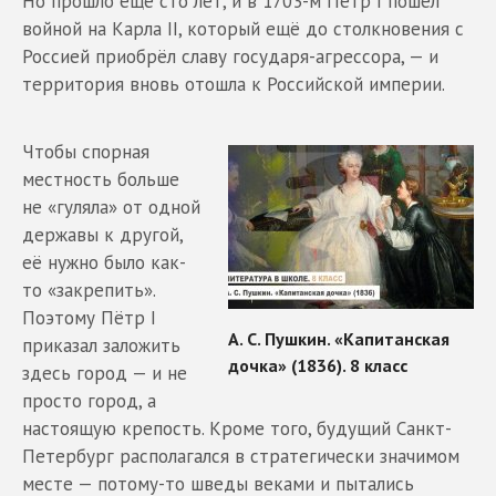
Но прошло ещё сто лет, и в 1703-м Пётр I пошёл
войной на Карла II, который ещё до столкновения с
Россией приобрёл славу государя-агрессора, — и
территория вновь отошла к Российской империи.
Чтобы спорная
местность больше
не «гуляла» от одной
державы к другой,
её нужно было как-
то «закрепить».
Поэтому Пётр I
приказал заложить
здесь город — и не
просто город, а
настоящую крепость. Кроме того, будущий Санкт-
Петербург располагался в стратегически значимом
месте — потому-то шведы веками и пытались