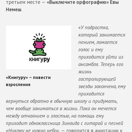
третьем месте —
«Выключите орфографию» Евы
Немеш
.
«У подростка,
который занимается
пением, ломается
голос и ему
приходится уйти из
ансамбля. Теперь его
жизнь
гастролирующей
звезды закончена, ему
приходится
вернуться обратно в обычную школу и придумать,
чем вообще заниматься в жизни. Пока он мечется
между отчаянием и злостью, на помощь ему
приходит одноклассница Зинаида с гитарой и песней
«Никому не нужно небо»
, — говорится в аннотации к