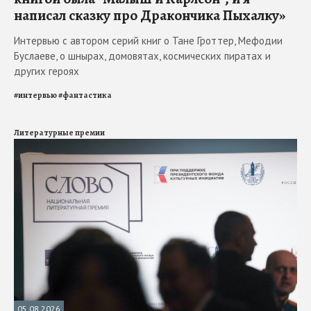
написал сказку про Дракончика Пыхалку»
Интервью с автором серий книг о Тане Гроттер, Мефодии
Буслаеве, о шнырах, домовятах, космических пиратах и
других героях
#
интервью
#
фантастика
Литературные премии
05.08.2026