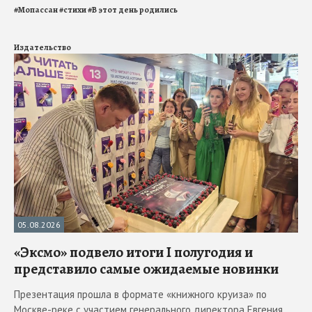
#
Мопассан
#
стихи
#
В этот день родились
Издательство
05.08.2026
«Эксмо» подвело итоги I полугодия и
представило самые ожидаемые новинки
Презентация прошла в формате «книжного круиза» по
Москве-реке с участием генерального директора Евгения