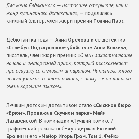
Для меня Евдокимова — настоящее открытие, как и
жанр кулинарного детектива
», — поделилась
книжный блогер, член жюри премии
Полина Парс
.
Дебютантка года —
Анна Орехова
и ее детектив
«Стамбул. Подслушанное убийство»
.
Анна Князева
,
писатель, член жюри премии:
«Очень захватывающее
начало и интересный прием, который рассказывает
про девушку со слуховым аппаратом. Читатель много
нового узнает из этого романа, к тому же он написан
очень хорошим языком»
.
Лучшим детским детективом стало
«Сыскное бюро
«Брюм». Пропажа в Скучном парке» Майи
Лазаренской
. В номинации «Лучший комикс /
Графический роман» победу одержал
Евгений
Еронин
и его
«Майор Игорь Гром. Том 1. Фейк»
.