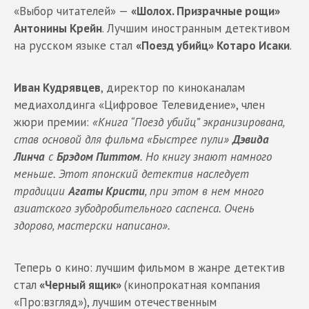
«Выбор читателей» —
«Шолох. Призрачные рощи»
Антонины Крейн
. Лучшим иностранным детективом
на русском языке стал
«Поезд убийц» Котаро Исаки
.
Иван Кудрявцев
, директор по киноканалам
медиахолдинга «Цифровое Телевидение», член
жюри премии:
«Книга “Поезд убийц” экранизирована,
став основой для фильма «Быстрее пули»
Дэвида
Линча
с
Брэдом Питтом
. Но книгу знают намного
меньше. Этот японский детектив наследует
традиции
Агаты Кристи
, при этом в нем много
азиатского зубодробительного саспенса. Очень
здорово, мастерски написано».
Теперь о кино: лучшим фильмом в жанре детектив
стал
«Черный ящик»
(кинопрокатная компания
«Про:взгляд»), лучшим отечественным