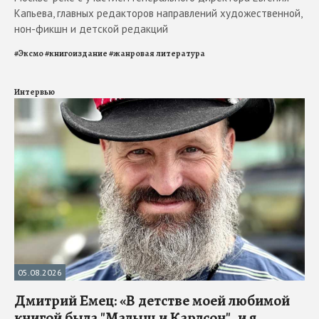
Капьева, главных редакторов направлений художественной,
нон-фикшн и детской редакций
#
Эксмо
#
книгоиздание
#
жанровая литература
Интервью
05.08.2026
Дмитрий Емец: «В детстве моей любимой
книгой была "Малыш и Карлсон", и я