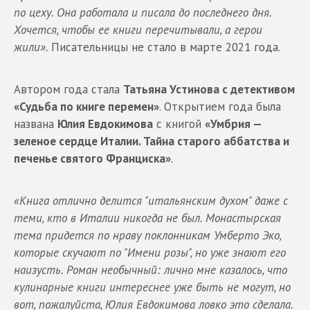
по цеху. Она работала и писала до последнего дня.
Хочется, чтобы ее книги перечитывали, а герои
жили».
Писательницы не стало в марте 2021 года.
Автором года стала
Татьяна Устинова с детективом
«Судьба по книге перемен»
. Открытием года была
названа
Юлия Евдокимова
с книгой
«Умбрия —
зеленое сердце Италии. Тайна старого аббатства и
печенье святого Франциска»
.
«Книга отлично делится "итальянским духом" даже с
теми, кто в Италии никогда не был. Монастырская
тема придется по нраву поклонникам Умберто Эко,
которые скучают по "Имени розы", но уже знают его
наизусть. Роман необычный: лично мне казалось, что
кулинарные книги интереснее уже быть не могут, но
вот, пожалуйста, Юлия Евдокимова ловко это сделала.