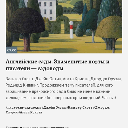
09:00
Английские сады. Знаменитые поэты и
писатели — садоводы
Вальтер Скотт, Джейн Остин, Агата Кристи, Джордж Оруэлл,
Редьярд Киплинг. Продолжаем тему писателей, для кого
взращивание прекрасного сада было не менее важным
делом, чем создание бессмертных произведений. Часть 3
#
писатели-садоводы
#
Джейн Остин
#
Вальтер Скотт
#
Джордж
Оруэлл
#
Агата Кристи
Говорим и пишем по-русски правильно