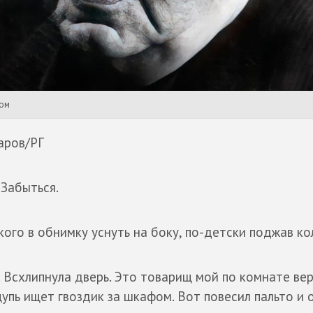
ром
аров/РГ
 Забыться.
ого в обнимку уснуть на боку, по-детски поджав ко
 Всхлипнула дверь. Это товарищ мой по комнате вер
щупь ищет гвоздик за шкафом. Вот повесил пальто и 