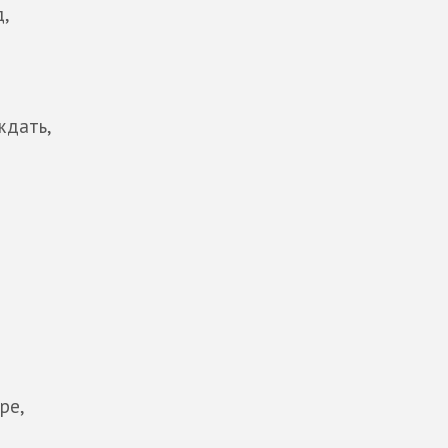
д,
ждать,
ре,