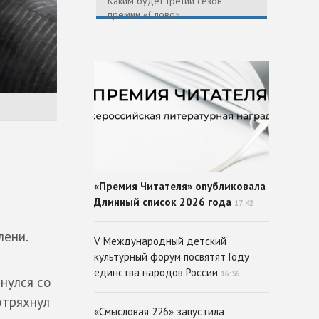
Каким будет третий сезон
премии «Слово»
«Премия Читателя» опубликовала
Длинный список 2026 года
17:42
лени.
V Международный детский
культурный форум посвятят Году
единства народов России
16:56
нулся со
отряхнул
«Смысловая 226» запустила