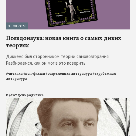
05.08.2026
Псевдонаука: новая книга о самых диких
теориях
Диккенс был сторонником теории самовозгорания.
Разбираемся, как он мог в это поверить
#
читалка
#
нон-фикшн
#
современная литература
#
зарубежная
литература
В этот день родились