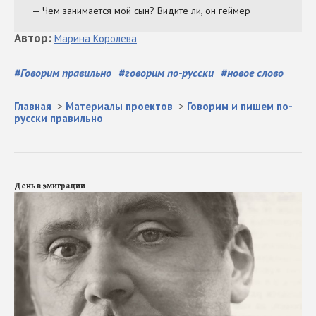
Автор
:
Марина
Королева
#
Говорим правильно
#
говорим по-русски
#
новое слово
Главная
>
Материалы проектов
>
Говорим и пишем по-
русски правильно
День в эмиграции