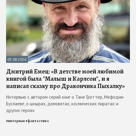
05.08.2026
Дмитрий Емец: «В детстве моей любимой
книгой была "Малыш и Карлсон", и я
написал сказку про Дракончика Пыхалку»
Интервью с автором серий книг о Тане Гроттер, Мефодии
Буслаеве, о шнырах, домовятах, космических пиратах и
других героях
#
интервью
#
фантастика