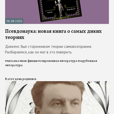
06.08.2026
Псевдонаука: новая книга о самых диких
теориях
Диккенс был сторонником теории самовозгорания.
Разбираемся, как он мог в это поверить
#
читалка
#
нон-фикшн
#
современная литература
#
зарубежная
литература
В этот день родились