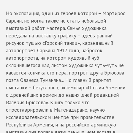
Но экспозиция, один из героев которой – Мартирос
Сарьян, не могла также не стать небольшой
выставкой работ мастера. Семья художника
передала на выставку графику – здесь ранний
рисунок тушью «Горский танец», карандашный
автопортрет Сарьяна 1917 года, набросок
автопортрета, на котором кудрявый чуб
склонившегося над листом художника чуть-чуть не
касается кончика его пера, портрет друга Брюсова
поэта Ованеса Туманяна... Но главный раритет
выставки – безусловно, экземпляр «Поэзии Армении
с древнейших времен до наших дней редакцией
Валерия Брюсова». Книгу только что
отреставрировали в Матенадаране, научно-
исследовательском центре при правительстве
Республики Армения, и на российско-армянскую
выставку она попала даже раньше, чем встала в