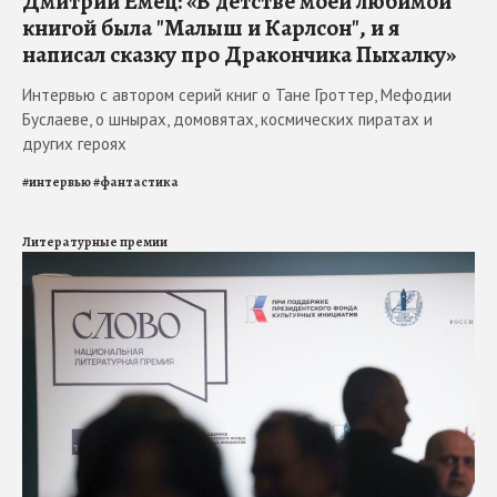
Дмитрий Емец: «В детстве моей любимой
книгой была "Малыш и Карлсон", и я
написал сказку про Дракончика Пыхалку»
Интервью с автором серий книг о Тане Гроттер, Мефодии
Буслаеве, о шнырах, домовятах, космических пиратах и
других героях
#
интервью
#
фантастика
Литературные премии