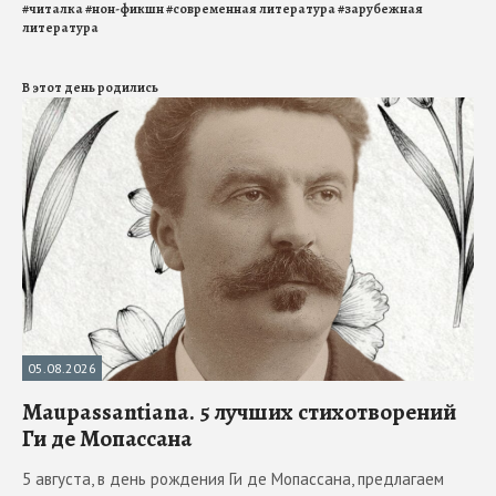
#
читалка
#
нон-фикшн
#
современная литература
#
зарубежная
литература
В этот день родились
05.08.2026
Maupassantiana. 5 лучших стихотворений
Ги де Мопассана
5 августа, в день рождения Ги де Мопассана, предлагаем