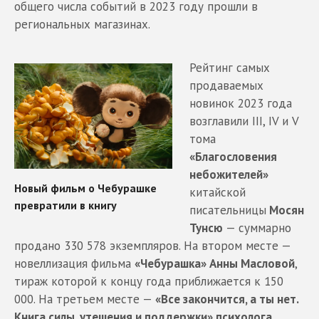
общего числа событий в 2023 году прошли в
региональных магазинах.
Рейтинг самых
продаваемых
новинок 2023 года
возглавили III, IV и V
тома
«Благословения
небожителей»
китайской
писательницы
Мосян
Тунсю
— суммарно
продано 330 578 экземпляров. На втором месте —
новеллизация фильма
«Чебурашка» Анны Масловой
,
тираж которой к концу года приближается к 150
000. На третьем месте —
«Все закончится, а ты нет.
Книга силы, утешения и поддержки» психолога