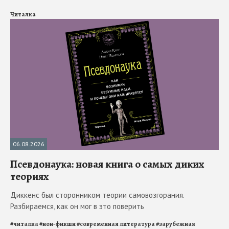
Читалка
06.08.2026
Псевдонаука: новая книга о самых диких
теориях
Диккенс был сторонником теории самовозгорания.
Разбираемся, как он мог в это поверить
#
читалка
#
нон-фикшн
#
современная литература
#
зарубежная