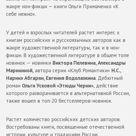
жанре нон-фикшн — книги Ольги Примаченко «К
себе нежно».
У детей и взрослых читателей растет интерес к
книгам российских и русскоязычных авторов как в
жанре художественной литературы, так и в нон-
фикшн. В художественной литературе в общем топе
новинок — новинки
Виктора Пелевина, Александры
Марининой
, автора серии «Клуб Романтики»
Н.С.
,
Наринэ Абгарян, Евгения Водолазкина
. Дебютный
роман
Ольги Усковой «Этюды Черни»
, действие
которого разворачивается в альтернативной России,
также вошел в топ-20 бестселлеров-новинок.
Растет количество российских детских авторов.
Востребованы книги, посвященные отечественной
истории, культуре и традициям России,