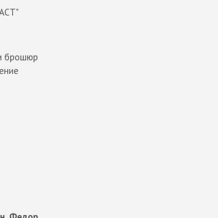
АСТ"
 и брошюр
дение
н, Федор