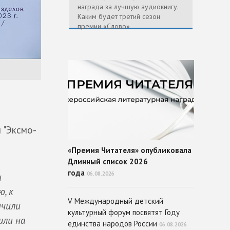
награда за лучшую аудиокнигу.
Каким будет третий сезон
премии «Слово»
 "Эксмо-
«Премия Читателя» опубликовала
Длинный список 2026
года
06.08.2026
и
, к
V Международный детский
ичили
культурный форум посвятят Году
шли на
единства народов России
06.08.2026