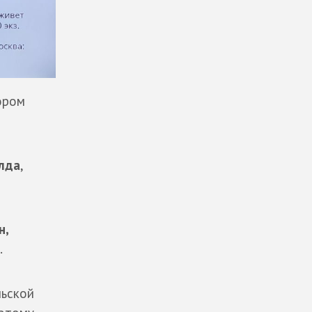
тором
йлда
,
н,
.
льской