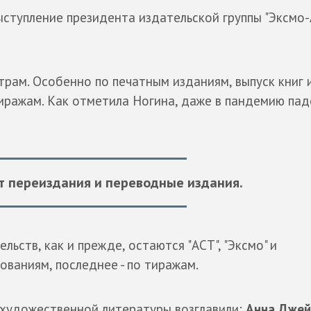
ыступление президента издательской группы "Эксмо-
рам. Особенно по печатным изданиям, выпуск книг
тиражам. Как отметила Ногина, даже в пандемию па
 переиздания и переводные издания.
льств, как и прежде, остаются "АСТ", "Эксмо" и
ованиям, последнее - по тиражам.
 художественной литературы возглавили:
Анна Джей