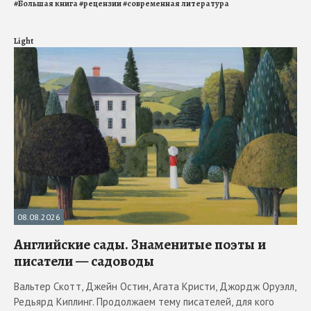
#
Большая книга
#
рецензии
#
современная литература
Light
08.08.2026
Английские сады. Знаменитые поэты и
писатели — садоводы
Вальтер Скотт, Джейн Остин, Агата Кристи, Джордж Оруэлл,
Редьярд Киплинг. Продолжаем тему писателей, для кого