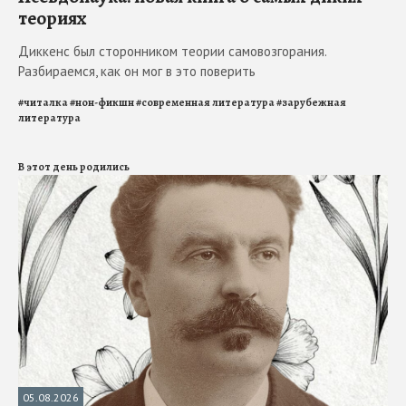
теориях
Диккенс был сторонником теории самовозгорания.
Разбираемся, как он мог в это поверить
#
читалка
#
нон-фикшн
#
современная литература
#
зарубежная
литература
В этот день родились
05.08.2026