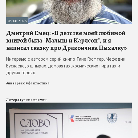
05.08.2026
Дмитрий Емец: «В детстве моей любимой
книгой была "Малыш и Карлсон", и я
написал сказку про Дракончика Пыхалку»
Интервью с автором серий книг о Тане Гроттер, Мефодии
Буслаеве, о шнырах, домовятах, космических пиратах и
других героях
#
интервью
#
фантастика
Литературные премии