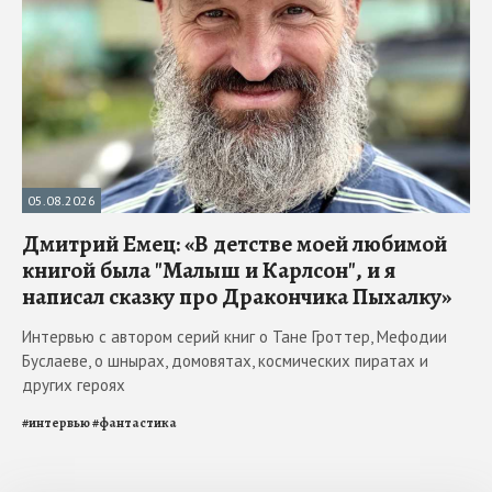
05.08.2026
Дмитрий Емец: «В детстве моей любимой
книгой была "Малыш и Карлсон", и я
написал сказку про Дракончика Пыхалку»
Интервью с автором серий книг о Тане Гроттер, Мефодии
Буслаеве, о шнырах, домовятах, космических пиратах и
других героях
#
интервью
#
фантастика