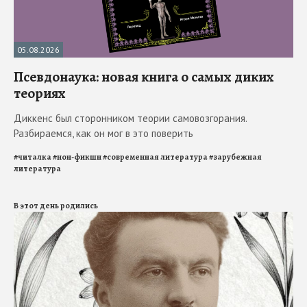
05.08.2026
Псевдонаука: новая книга о самых диких
теориях
Диккенс был сторонником теории самовозгорания.
Разбираемся, как он мог в это поверить
#
читалка
#
нон-фикшн
#
современная литература
#
зарубежная
литература
В этот день родились