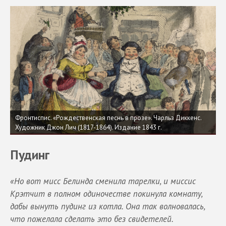
Фронтиспис. «Рождественская песнь в прозе». Чарльз Диккенс.
Художник Джон Лич (1817-1864). Издание 1843 г.
Пудинг
«Но вот мисс Белинда сменила тарелки, и миссис
Крэтчит в полном одиночестве покинула комнату,
дабы вынуть пудинг из котла. Она так волновалась,
что пожелала сделать это без свидетелей.