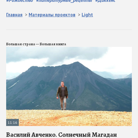
#
Рождество
#
литературные_рецепты
#
Диккенс
Главная
>
Материалы проектов
>
Light
Большая страна — Большая книга
11:16
Василий Авченко. Солнечный Магадан