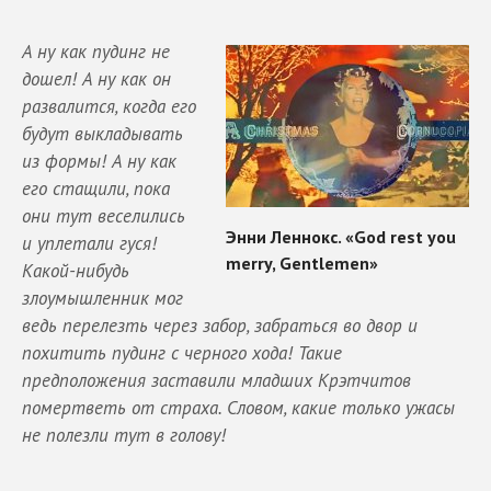
А ну как пудинг не
дошел! А ну как он
развалится, когда его
будут выкладывать
из формы! А ну как
его стащили, пока
они тут веселились
и уплетали гуся!
Какой-нибудь
злоумышленник мог
ведь перелезть через забор, забраться во двор и
похитить пудинг с черного хода! Такие
предположения заставили младших Крэтчитов
помертветь от страха. Словом, какие только ужасы
не полезли тут в голову!