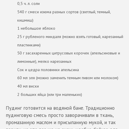
0,5 ч. л. соли
540 г смеси изюма разных сортов (светлый, темный,
кишмиш)
1 небольшое яблоко
25 г рубленого миндаля (можно взять готовый, нарезанный
пластинками)
50 г засахаренных цитрусовых корочек (апельсиновые и
лимонные), мелко нарезанных
Сок и цедра половинки апельсина
60 мл эля (можно заменить темным пивом или молоком)
40 мл виски
2 больших яйца (или три маленьких)
Пудинг готовится на водяной бане. Традиционно
пудинговую смесь просто заворачивали в ткань,
промазанную маслом и присыпанную мукой, и так