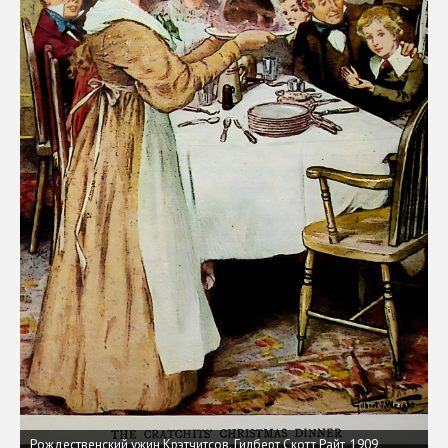
Рождественский ужин Крэтчитсов. Гилберт Скотт Райт, 1909