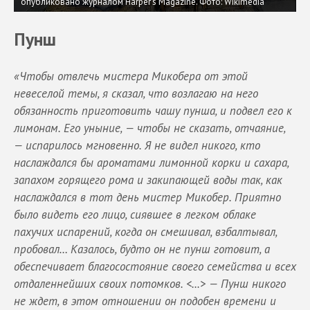
опубликовано журналом Harper's Magazine.
Фото: Wikimedia
Пунш
«Чтобы отвлечь мистера Микобера от этой
невеселой темы, я сказал, что возлагаю на него
обязанность приготовить чашу пунша, и подвел его к
лимонам. Его уныние, — чтобы не сказать, отчаяние,
— испарилось мгновенно. Я не видел никого, кто
наслаждался бы ароматами лимонной корки и сахара,
запахом горящего рома и закипающей воды так, как
наслаждался в тот день мистер Микобер. Приятно
было видеть его лицо, сиявшее в легком облаке
пахучих испарений, когда он смешивал, взбалтывал,
пробовал… Казалось, будто он не пунш готовит, а
обеспечивает благосостояние своего семейства и всех
отдаленнейших своих потомков. <...> — Пунш никого
не ждет, в этом отношении он подобен времени и