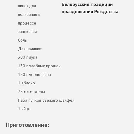
вино) для
поливания в
процессе
запекания
Соль
Для начинки:
300 г лука
130 г хлебных крошек
150 г чернослива
1 яблоко
75 мл мадеры
Пара пучков свежего шалфея
1 яйцо
Приготовление: