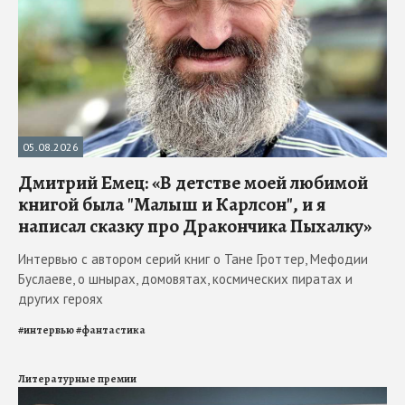
05.08.2026
Дмитрий Емец: «В детстве моей любимой
книгой была "Малыш и Карлсон", и я
написал сказку про Дракончика Пыхалку»
Интервью с автором серий книг о Тане Гроттер, Мефодии
Буслаеве, о шнырах, домовятах, космических пиратах и
других героях
#
интервью
#
фантастика
Литературные премии