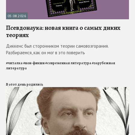
05.08.2026
Псевдонаука: новая книга о самых диких
теориях
Диккенс был сторонником теории самовозгорания.
Разбираемся, как он мог в это поверить
#
читалка
#
нон-фикшн
#
современная литература
#
зарубежная
литература
В этот день родились