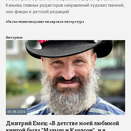
Капьева, главных редакторов направлений художественной,
нон-фикшн и детской редакций
#
Эксмо
#
книгоиздание
#
жанровая литература
Интервью
05.08.2026
Дмитрий Емец: «В детстве моей любимой
книгой была "Малыш и Карлсон", и я