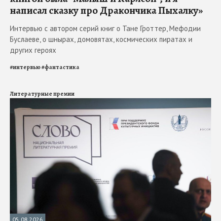
написал сказку про Дракончика Пыхалку»
Интервью с автором серий книг о Тане Гроттер, Мефодии
Буслаеве, о шнырах, домовятах, космических пиратах и
других героях
#
интервью
#
фантастика
Литературные премии
05.08.2026