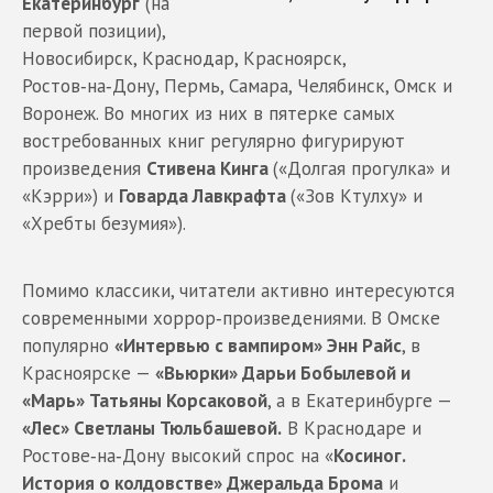
Екатеринбург
(на
первой позиции),
Новосибирск, Краснодар, Красноярск,
Ростов‑на‑Дону, Пермь, Самара, Челябинск, Омск и
Воронеж. Во многих из них в пятерке самых
востребованных книг регулярно фигурируют
произведения
Стивена Кинга
(«Долгая прогулка» и
«Кэрри») и
Говарда Лавкрафта
(«Зов Ктулху» и
«Хребты безумия»).
Помимо классики, читатели активно интересуются
современными хоррор‑произведениями. В Омске
популярно
«Интервью с вампиром» Энн Райс
, в
Красноярске —
«Вьюрки» Дарьи Бобылевой и
«Марь» Татьяны Корсаковой
, а в Екатеринбурге —
«Лес» Светланы Тюльбашевой.
В Краснодаре и
Ростове‑на‑Дону высокий спрос на «
Косиног.
История о колдовстве» Джеральда Брома
и