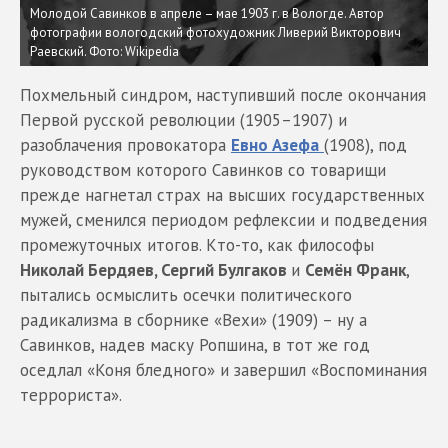
Молодой Савинков в апреле – мае 1903 г. в Вологде. Автор
фотографии вологодский фотохудожник Ливерий Викторович
Раевский.
Фото: Wikipedia
Похмельный синдром, наступивший после окончания
Первой русской революции (1905–1907) и
разоблачения провокатора
Евно Азефа
(1908), под
руководством которого Савинков со товарищи
прежде нагнетал страх на высших государственных
мужей, сменился периодом рефлексии и подведения
промежуточных итогов. Кто-то, как философы
Николай Бердяев, Сергий Булгаков
и
Семён Франк
,
пытались осмыслить осечки политического
радикализма в сборнике «Вехи» (1909) – ну а
Савинков, надев маску Ропшина, в тот же год
оседлал «Коня бледного» и завершил «Воспоминания
террориста».