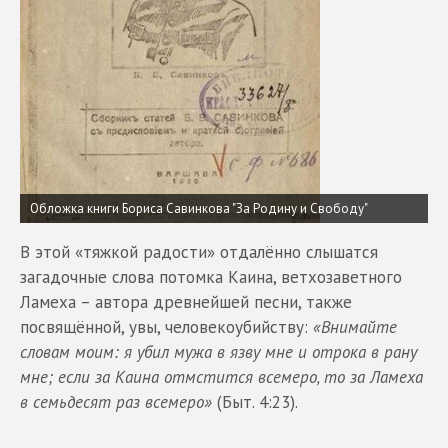
Обложка книги Бориса Савинкова "За Родину и Свободу"
В этой «тяжкой радости» отдалённо слышатся
загадочные слова потомка Каина, ветхозаветного
Ламеха – автора древнейшей песни, также
посвящённой, увы, человекоубийству:
«Внимайте
словам моим: я убил мужа в язву мне и отрока в рану
мне; если за Каина отмстится всемеро, то за Ламеха
в семьдесят раз всемеро»
(Быт. 4:23).