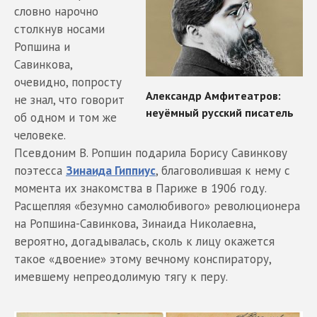
словно нарочно
столкнув носами
Ропшина и
Савинкова,
очевидно, попросту
не знал, что говорит
об одном и том же
человеке.
Псевдоним В. Ропшин подарила Борису Савинкову
поэтесса
Зинаида Гиппиус
, благоволившая к нему с
момента их знакомства в Париже в 1906 году.
Расщепляя «безумно самолюбивого» революционера
на Ропшина-Савинкова, Зинаида Николаевна,
вероятно, догадывалась, сколь к лицу окажется
такое «двоение» этому вечному конспиратору,
имевшему непреодолимую тягу к перу.