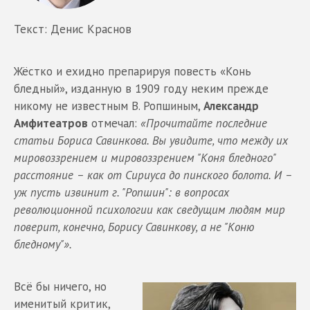
Текст: Денис Краснов
Жёстко и ехидно препарируя повесть «Конь
бледный», изданную в 1909 году неким прежде
никому не известным В. Ропшиным,
Александр
Амфитеатров
отмечал:
«Прочитайте последние
статьи Бориса Савинкова. Вы увидите, что между их
мировоззрением и мировоззрением "Коня бледного"
расстояние – как от Сириуса до пинского болота. И –
уж пусть извинит г. "Ропшин": в вопросах
революционной психологии как сведущим людям мир
поверит, конечно, Борису Савинкову, а не "Коню
бледному"».
Всё бы ничего, но
именитый критик,