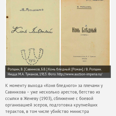
Ропшин, В. [Савинков, Б.В.] Конь бледный: [Роман] / В. Ропшин.
Ницца: М.А. Туманов, 1913.
Фото: http://www.auction-imperia.ru/
К моменту выхода «Коня бледного» за плечами у
Савинкова – уже несколько арестов, бегство из
ссылки в Женеву (1903), сближение с боевой
организацией эсеров, подготовка крупнейших
терактов, в том числе убийство министра