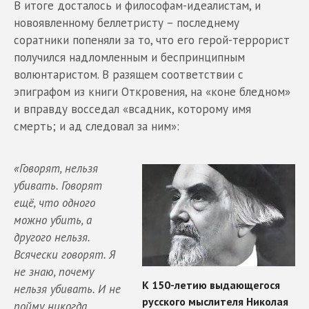
В итоге досталось и философам-идеалистам, и
новоявленному беллетристу – последнему
соратники попеняли за то, что его герой-террорист
получился надломленным и беспринципным
волюнтаристом. В разящем соответствии с
эпиграфом из книги Откровения, на «коне бледном»
и вправду восседал «всадник, которому имя
смерть; и ад следовал за ним»:
«Говорят, нельзя
убивать. Говорят
ещё, что одного
можно убить, а
другого нельзя.
Всячески говорят. Я
не знаю, почему
нельзя убивать. И не
пойму никогда,