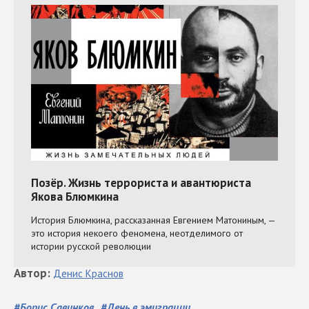
Автор
:
Денис
Краснов
#
Борис Савинков
#
День в эмиграции