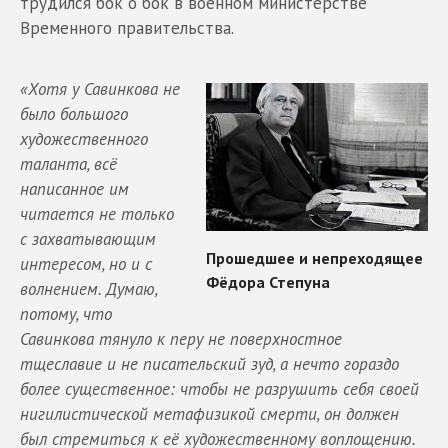
трудился бок о бок в военном министерстве
Временного правительства.
«Хотя у Савинкова не
было большого
художественного
таланта, всё
написанное им
читается не только
с захватывающим
интересом, но и с
волнением. Думаю,
потому, что
Савинкова тянуло к перу не поверхностное
тщеславие и не писательский зуд, а нечто гораздо
более существенное: чтобы не разрушить себя своей
нигилистической метафизикой смерти, он должен
был стремиться к её художественному воплощению.