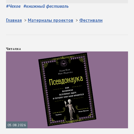
#
Чехов
#
книжный фестиваль
Главная
>
Материалы проектов
>
Фестивали
Читалка
05.08.2026