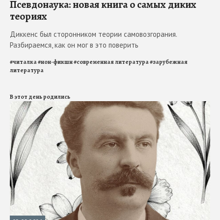
Псевдонаука: новая книга о самых диких
теориях
Диккенс был сторонником теории самовозгорания.
Разбираемся, как он мог в это поверить
#
читалка
#
нон-фикшн
#
современная литература
#
зарубежная
литература
В этот день родились