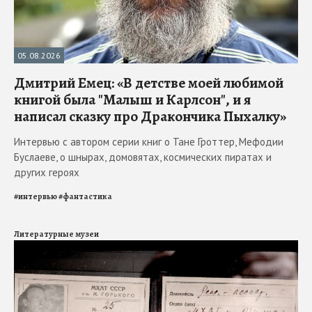
05.08.2026
Дмитрий Емец: «В детстве моей любимой
книгой была "Малыш и Карлсон", и я
написал сказку про Дракончика Пыхалку»
Интервью с автором серии книг о Тане Гроттер, Мефодии
Буслаеве, о шнырах, домовятах, космических пиратах и
других героях
#
интервью
#
фантастика
Литературные музеи