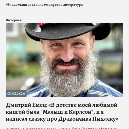
#
Эксмо
#
книгоиздание
#
жанровая литература
Интервью
05.08.2026
Дмитрий Емец: «В детстве моей любимой
книгой была "Малыш и Карлсон", и я
написал сказку про Дракончика Пыхалку»