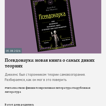
05.08.2026
Псевдонаука: новая книга о самых диких
теориях
Диккенс был сторонником теории самовозгорания.
Разбираемся, как он мог в это поверить
#
читалка
#
нон-фикшн
#
современная литература
#
зарубежная
литература
В этот день родились