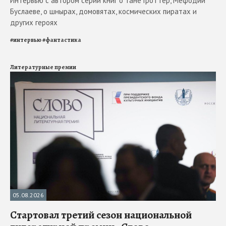
Интервью с автором серий книг о Тане Гроттер, Мефодии
Буслаеве, о шнырах, домовятах, космических пиратах и
других героях
#
интервью
#
фантастика
Литературные премии
05.08.2026
Стартовал третий сезон национальной