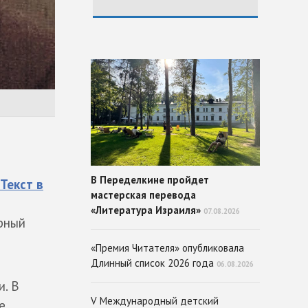
В Переделкине пройдет
Текст в
мастерская перевода
«Литература Израиля»
07.08.2026
рный
«Премия Читателя» опубликовала
Длинный список 2026 года
06.08.2026
и. В
V Международный детский
е