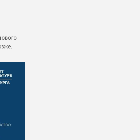
дового
озже.