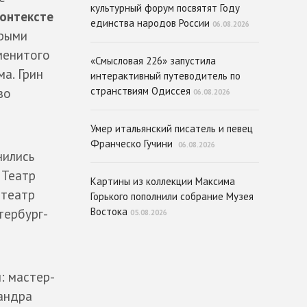
культурный форум посвятят Году
контексте
единства народов России
06.08.2026
орыми
менитого
«Смысловая 226» запустила
а. Грин
интерактивный путеводитель по
странствиям Одиссея
во
06.08.2026
Умер итальянский писатель и певец
Франческо Гучини
06.08.2026
нились
 Театр
Картины из коллекции Максима
 театр
Горького пополнили собрание Музея
Востока
тербург-
05.08.2026
: мастер-
сандра