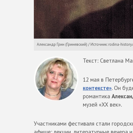
Александр Грин (Гриневский) / Источник: rodina-history.
Текст: Светлана Ма
12 мая в Петербур
контексте»
. Он бу
романтика
Алексан
музей «ХХ век».
Участниками фестиваля стали городски
афише: лекции, литературные вечера и 