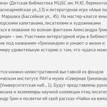
ина» (Детская библиотека МЦБС им. М.Ю. Лермонтов
асноармейская ул.,13) и литературная игра «Алые па
Маршака (Бассейная ул., 45). На мастер-классе юны
 морскими капитанами, писателями и художниками
ься в плавание по волнам фантазии Александра Грин
нал» – зин. Участники литературной игры в Библио
к под названием «Гринландия» и узнают о жизни и
 миру удивительную историю о том, что чудеса мож
ется книжно-иллюстративной выставкой из фондов
ическом институте РАН и музея «Северная Гринланди
 (Университетская наб., 1). Будут представлены руко
письма и экземпляры научной коллекции птиц писате
др Грин и посвятил ей свой рассказ «Чайки на взмо