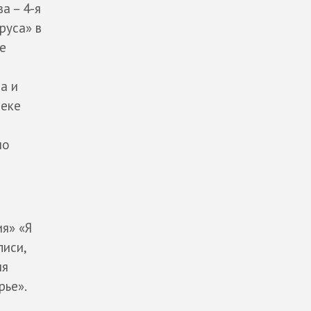
а – 4-я
руса» в
е
а и
теке
но
я» «Я
писи,
ля
рье».