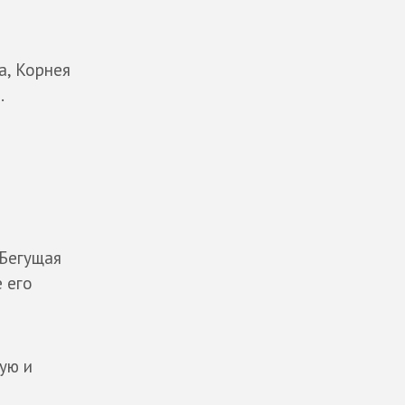
а, Корнея
.
«Бегущая
 его
ую и