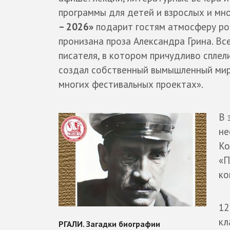
программы для детей и взрослых и мн
– 2026»
подарит гостям атмосферу ро
пронизана проза Александра Грина. В
писателя, в котором причудливо сплел
создал собственный вымышленный мир 
многих фестивальных проектах».
В 
не
Ко
«П
ко
12
кл