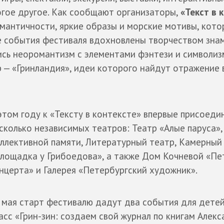
огое другое. Как сообщают организаторы,
«Текст в 
мантичности, яркие образы и морские мотивы, кот
се события фестиваля вдохновлены творчеством зна
ись неоромантизм с элементами фэнтези и символизм
— «Гринландия», идеи которого найдут отражение 
этом году к «Тексту в контексте» впервые присоеди
сколько независимых театров: Театр «Алые паруса»,
ллективной памяти, Литературный театр, Камерный
лощадка у Грибоедова», а также Дом Кочневой «Пе
нцерта» и Галерея «Петербургский художник».
 мая старт фестивалю дадут два события для детей
асс «Грин-зин: создаем свой журнал по книгам Алек