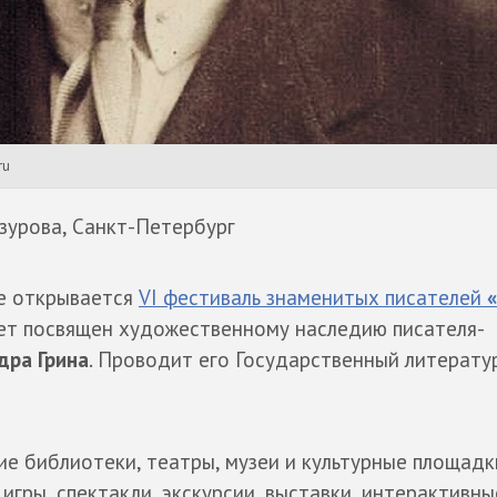
ru
зурова, Санкт-Петербург
ге открывается
VI фестиваль знаменитых писателей
«
дет посвящен художественному наследию писателя-
дра Грина
. Проводит его Государственный литерату
е библиотеки, театры, музеи и культурные площадк
игры, спектакли, экскурсии, выставки, интерактивны