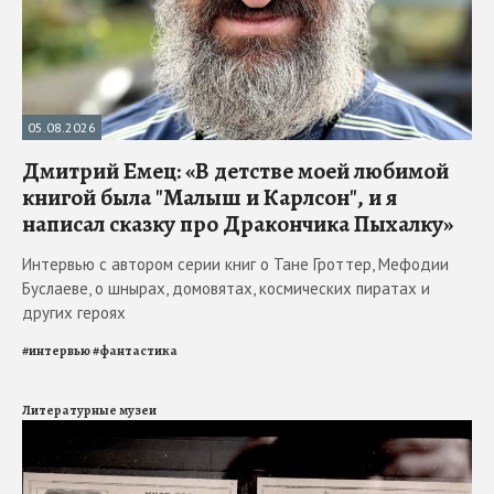
05.08.2026
Дмитрий Емец: «В детстве моей любимой
книгой была "Малыш и Карлсон", и я
написал сказку про Дракончика Пыхалку»
Интервью с автором серии книг о Тане Гроттер, Мефодии
Буслаеве, о шнырах, домовятах, космических пиратах и
других героях
#
интервью
#
фантастика
Литературные музеи