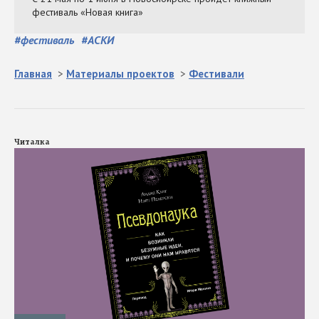
#
фестиваль
#
АСКИ
Главная
>
Материалы проектов
>
Фестивали
Читалка