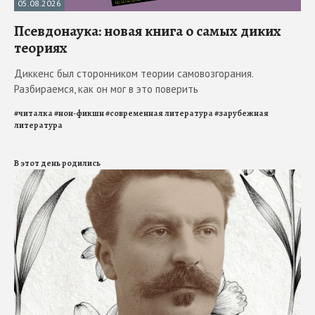
05.08.2026
Псевдонаука: новая книга о самых диких
теориях
Диккенс был сторонником теории самовозгорания.
Разбираемся, как он мог в это поверить
#
читалка
#
нон-фикшн
#
современная литература
#
зарубежная
литература
В этот день родились