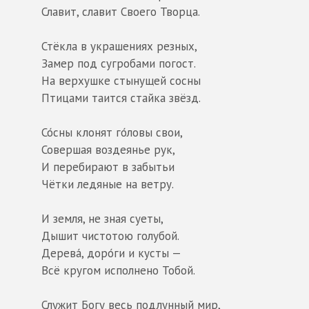
Славит, славит Своего Творца.
Стёкла в украшениях резных,
Замер под сугробами погост.
На верхушке стынущей сосны
Птицами таится стайка звёзд.
Со́сны клонят го́ловы свои,
Совершая воздеянье рук,
И перебирают в забытьи
Чётки ледяные на ветру.
И земля, не зная суеты,
Дышит чистотою голубой.
Дерева́, доро́ги и кусты —
Всё кругом исполнено Тобой.
Служит Богу весь подлунный мир,