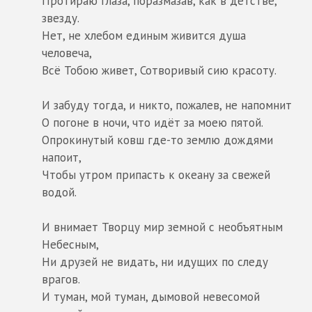
Протираю глаза, поразмазав, как в детстве,
звезду.
Нет, не хлебом единым живится душа
человеча,
Всё Тобою живет, Сотворивый сию красоту.
И забуду тогда, и никто, пожалев, не напомнит
О погоне в ночи, что идёт за моею пятой.
Опрокинутый ковш где-то землю дождями
напоит,
Чтобы утром припасть к океану за свежей
водой.
И внимает Творцу мир земной с необъятным
Небесным,
Ни друзей не видать, ни идущих по следу
врагов.
И туман, мой туман, дымовой невесомой