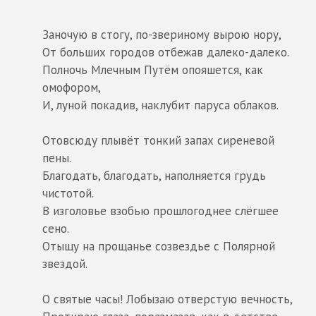
Заночую в стогу, по-звериному вырою нору,
От больших городов отбежав далеко-далеко.
Полночь Млечным Путём опояшется, как
омофором,
И, луной покадив, наклубит паруса облаков.
Отовсюду плывёт тонкий запах сиреневой
пены.
Благодать, благодать, наполняется грудь
чистотой.
В изголовье взобью прошлогоднее слёгшее
сено.
Отыщу на прощанье созвездье с Полярной
звездой.
О святые часы! Лобызаю отверстую вечность,