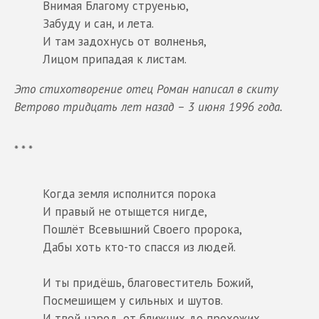
Внимая Благому струенью,
Забуду и сан, и лета.
И там задохнусь от волненья,
Лицом припадая к листам.
Это стихотворение отец Роман написал в скиту
Ветрово тридцать лет назад – 3 июня 1996 года.
* * *
Когда земля исполнится порока
И правый не отыщется нигде,
Пошлёт Всевышний Своего пророка,
Дабы хоть кто-то спасся из людей.
И ты придёшь, благовеститель Божий,
Посмешищем у сильных и шутов.
И твой народ, от ближних до прохожих,