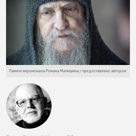
Памяти иеромонаха Романа Матюшина / предоставлено автором