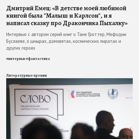
Дмитрий Емец: «В детстве моей любимой
книгой была "Малыш и Карлсон", и я
написал сказку про Дракончика Пыхалку»
Интервью с автором серий книг о Тане Гроттер, Мефодии
Буслаеве, о шнырах, домовятах, космических пиратах и
других героях
#
интервью
#
фантастика
Литературные премии