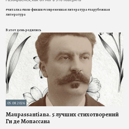
#
читалка
#
нон-фикшн
#
современная литература
#
зарубежная
литература
В этот день родились
05.08.2026
Maupassantiana. 5 лучших стихотворений
Ги де Мопассана