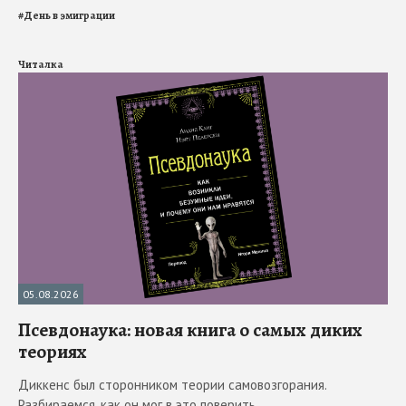
#
День в эмиграции
Читалка
05.08.2026
Псевдонаука: новая книга о самых диких
теориях
Диккенс был сторонником теории самовозгорания.
Разбираемся, как он мог в это поверить