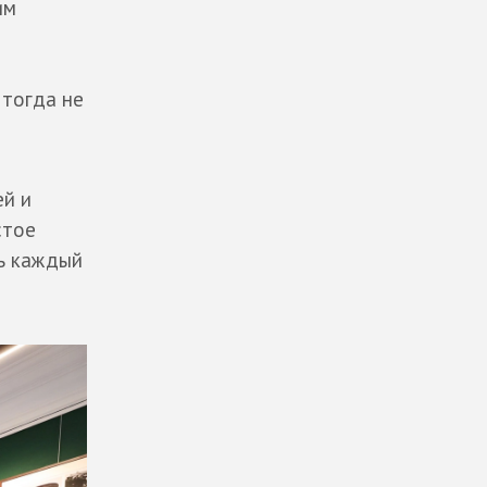
им
 тогда не
ей и
стое
ь каждый