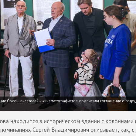
ие Союзы писателей и кинематографистов, подписали соглашение о сотру
ва находится в историческом здании с колоннами 
поминаниях Сергей Владимирович описывает, как, с