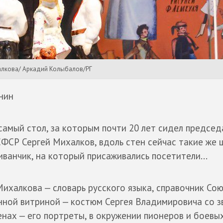
алкова/ Аркадий Колыбалов/РГ
нин
самый стол, за которым почти 20 лет сидел председ
ФСР Сергей Михалков, вдоль стен сейчас такие же 
иванчик, на который присаживались посетители...
ихалкова — словарь русского языка, справочник Со
янной витриной — костюм Сергея Владимировича со 
енах — его портреты, в окружении пионеров и боевы