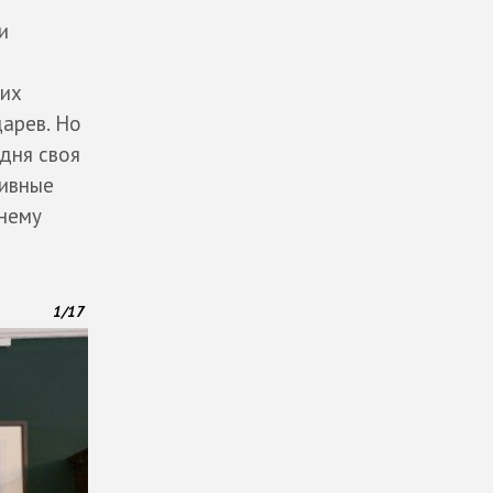
и
оих
арев. Но
дня своя
ивные
жнему
1
/
17