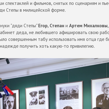
и спектаклей и фильмов, снятых по сценариям и пь
ди Степы в милицейской форме.
внуки "дяди Степы"
Егор, Степан
и
Артем Михалковы
абинет деда, не любившего афишировать свою работ
ыло совершенным табу использовать имя отца где б
в надежде получить хоть какую-то привилегию.