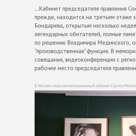
...Кабинет председателя правления Со
прежде, находится на третьем этаже 
Бондарева, открытым несколько недел
легендарных обитателей, полные памя
по решению Владимира Мединского, он
"производственная" функция. В мемор
совещания, видеоконференции с регио
рабочее место председателя правлени
В Москве открыли мемориальный кабинет Сергея Миха