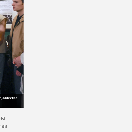
дничестве.
на
тав