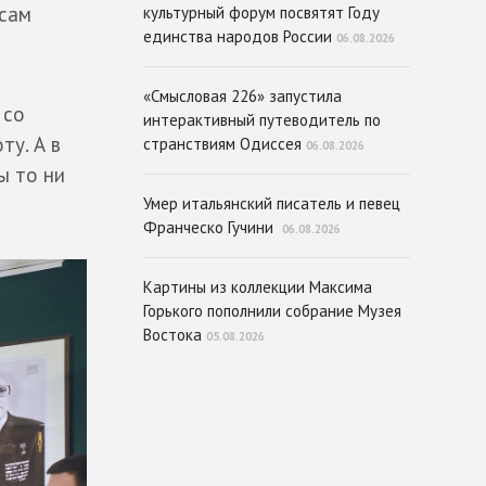
есам
культурный форум посвятят Году
единства народов России
06.08.2026
«Смысловая 226» запустила
, со
интерактивный путеводитель по
у. А в
странствиям Одиссея
06.08.2026
ы то ни
Умер итальянский писатель и певец
Франческо Гучини
06.08.2026
Картины из коллекции Максима
Горького пополнили собрание Музея
Востока
05.08.2026