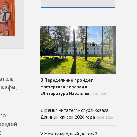
атель
В Переделкине пройдет
шкафы,
мастерская перевода
«Литература Израиля»
07.08.2026
«Премия Читателя» опубликовала
юза
Длинный список 2026 года
06.08.2026
звездой
х
V Международный детский