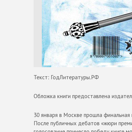
Текст: ГодЛитературы.РФ
Обложка книги предоставлена издате
30 января в Москве прошла финальна
После публичных дебатов «жюри преми
голосование принесло победу книге м