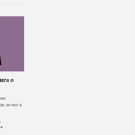
ига о
рии
ак он мог в
я
ра