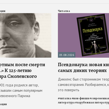
ации
Читалка
05.08.2026
ртным после смерти
Псевдонаука: новая кн
» К 125-летию
самых диких теориях
ра Смоленского
Диккенс был сторонником тео
самовозгорания. Разбираемся, к
901 года родился автор,
это поверить
азывали самым популярным
левоенного Парижа
#
читалка
#
нон-фикшн
#
современна
литература
#
зарубежная литерату
рации