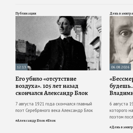
Публикации
День в эмигр
12:13
06.08.2026
Его убило «отсутствие
«Бессме
воздуха». 105 лет назад
будешь…
скончался Александр Блок
Владими
7 августа 1921 года скончался главный
6 августа 1
поэт Серебряного века Александр Блок
которого н
поэтом пос
#
Александр Блок
#
Блок
#
День в эмиг