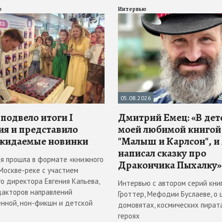
о
Интервью
05.08.2026
подвело итоги I
Дмитрий Емец: «В дет
ия и представило
моей любимой книгой
жидаемые новинки
"Малыш и Карлсон", и 
написал сказку про
я прошла в формате «книжного
Дракончика Пыхалку»
Москве-реке с участием
о директора Евгения Капьева,
Интервью с автором серий книг
дакторов направлений
Гроттер, Мефодии Буслаеве, о 
нной, нон-фикшн и детской
домовятах, космических пират
героях