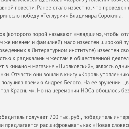
лавной повести. Ранее стало известно, что проведен
принесло победу «Теллурии» Владимира Сорокина.
ков (которого порой называют «младшим», чтобы от
м же именем и фамилией) мало известен широкой пу
проведенных в Литературном институте) известен св
стью к радикальным жестам в общественной деятел
т в книжном магазине «Циолковский», являясь одним
нки. Отчасти они вошли в книгу «Король утопленник
е получила премию Андрея Белого. На ее вручении Ц
й стал Красным». Но на церемонии НОСа обошлось бе
бедитель получает 700 тыс. руб., победитель интер
ии предлагается расшифровывать как «Новая словес