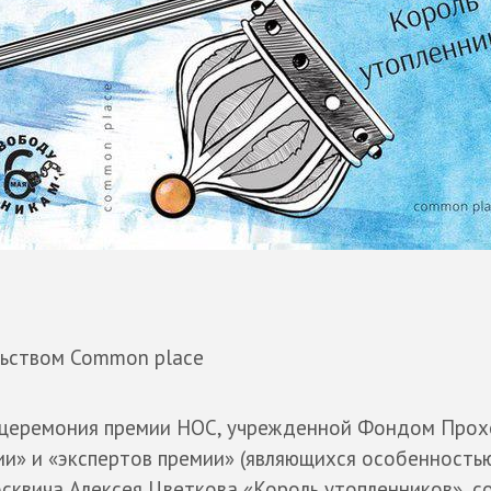
льством Common place
я церемония премии НОС, учрежденной Фондом Прох
и» и «экспертов премии» (являющихся особенность
осквича Алексея Цветкова «Король утопленников», 