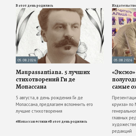
В этот день родились
Издательств
05.08.2026
05.08.2026
Maupassantiana. 5 лучших
«Эксмо» 
стихотворений Ги де
полугод
Мопассана
самые о
5 августа, в день рождения Ги де
Презентаци
Мопассана, предлагаем вспомнить его
круиза» по 
лучшие стихотворения
генеральног
главных ре
#
Мопассан
#
стихи
#
В этот день родились
художестве
редакций