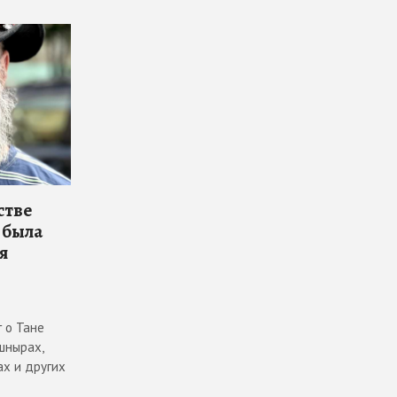
стве
 была
я
 о Тане
шнырах,
ах и других