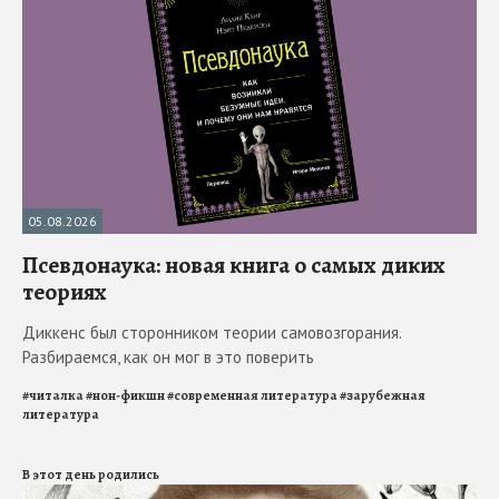
05.08.2026
Псевдонаука: новая книга о самых диких
теориях
Диккенс был сторонником теории самовозгорания.
Разбираемся, как он мог в это поверить
#
читалка
#
нон-фикшн
#
современная литература
#
зарубежная
литература
В этот день родились