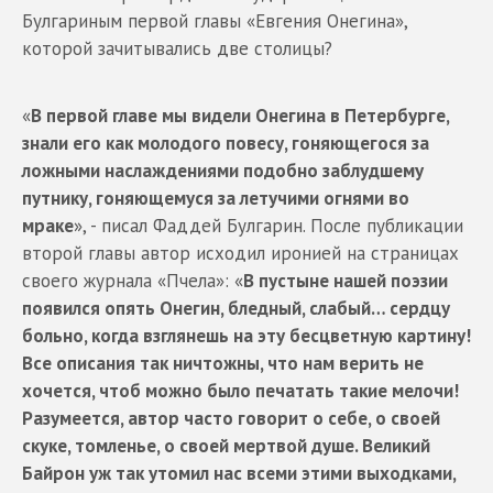
Булгариным первой главы «Евгения Онегина»,
которой зачитывались две столицы?
«
В первой главе мы видели Онегина в Петербурге,
знали его как молодого повесу, гоняющегося за
ложными наслаждениями подобно заблудшему
путнику, гоняющемуся за летучими огнями во
мраке
», - писал Фаддей Булгарин. После публикации
второй главы автор исходил иронией на страницах
своего журнала «Пчела»: «
В пустыне нашей поэзии
появился опять Онегин, бледный, слабый… сердцу
больно, когда взглянешь на эту бесцветную картину!
Все описания так ничтожны, что нам верить не
хочется, чтоб можно было печатать такие мелочи!
Разумеется, автор часто говорит о себе, о своей
скуке, томленье, о своей мертвой душе. Великий
Байрон уж так утомил нас всеми этими выходками,