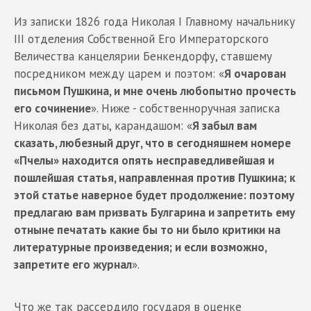
Из записки 1826 года Николая I Главному начальнику
III отделения Собственной Его Императорского
Величества канцелярии Бенкендорфу, ставшему
посредником между царем и поэтом: «
Я очарован
письмом Пушкина, и мне очень любопытно прочесть
его сочинение
». Ниже - собственноручная записка
Николая без даты, карандашом: «
Я забыл вам
сказать, любезный друг, что в сегодняшнем номере
«Пчелы» находится опять несправедливейшая и
пошлейшая статья, направленная против Пушкина; к
этой статье наверное будет продолжение: поэтому
предлагаю вам призвать Булгарина и запретить ему
отныне печатать какие бы то ни было критики на
литературные произведения; и если возможно,
запретите его журнал
».
Что же так рассердило государя в оценке