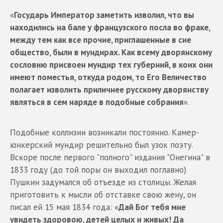
«
Государь Император заметить изволил, что вы
находились на бале у французского посла во фраке,
между тем как все прочие, приглашенные в сие
общество, были в мундирах. Как всему дворянскому
сословию присвоен мундир тех губерний, в коих они
имеют поместья, откуда родом, то Его Величество
полагает изволить приличнее русскому дворянству
являться в сем наряде в подобные собрания
».
Подобные коллизии возникали постоянно. Камер-
юнкерский мундир решительно был узок поэту.
Вскоре после первого "полного" издания "Онегина" в
1833 году (до той поры он выходил поглавно)
Пушкин задумался об отъезде из столицы. Желая
приготовить к мысли об отставке свою жену, он
писал ей 15 мая 1834 года: «
Дай Бог тебя мне
увидеть здоровою, детей целых и живых! Да