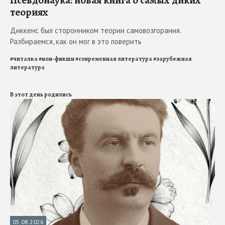
теориях
Диккенс был сторонником теории самовозгорания.
Разбираемся, как он мог в это поверить
#
читалка
#
нон-фикшн
#
современная литература
#
зарубежная
литература
В этот день родились
05.08.2026