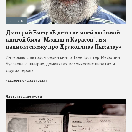
05.08.2026
Дмитрий Емец: «В детстве моей любимой
книгой была "Малыш и Карлсон", и я
написал сказку про Дракончика Пыхалку»
Интервью с автором серии книг о Тане Гроттер, Мефодии
Буслаеве, о шнырах, домовятах, космических пиратах и
других героях
#
интервью
#
фантастика
Литературные музеи