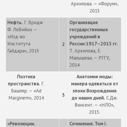
Архипова. — «Форум»,
2015
Нефть.
Г. Бридж
Организация
Ф. ЛеБийон. —
государственных
«Изд-во
учреждений в
Института
России:1917–2013 гг.
2
Гайдара», 2015
Т. Архипова, Е.
Малышева. — РГГУ,
2014
Поэтика
Анатомия моды:
пространства.
Г.
манера одеваться от
Башляр. — «Ad
эпохи Возрождения
3
Marginem», 2014
до наших дней.
С.Дж.
Винсент. — «НЛО»,
2015.
«Революции.
Сочинения. Том I.