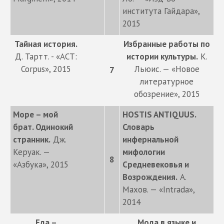
института Гайдара»,
2015
Тайная история.
Избранные работы по
Д. Тартт. - «AСТ:
истории культуры.
К.
Corpus», 2015
Льюис. — «Новое
7
литературное
обозрение», 2015
Море – мой
HOSTIS ANTIQUUS.
брат. Одинокий
Словарь
странник.
Дж.
инфернальной
Керуак. —
мифологии
8
«Азбука», 2015
Средневековья и
Возрождения.
А.
Махов. — «Intrada»,
2014
Еда –
Мода в языке и