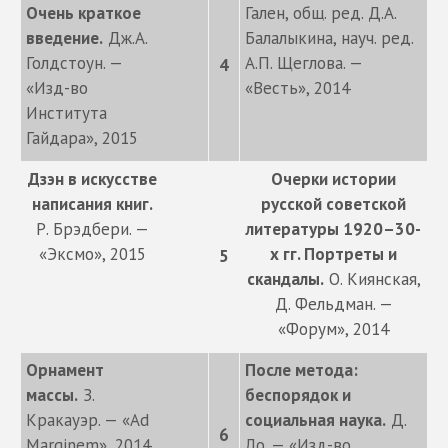
Очень краткое
Гален, общ. ред. Д.А.
введение.
Дж.А.
Балалыкина, науч. ред.
Голдстоун. —
А.П. Щеглова. —
4
«Изд-во
«Весть», 2014
Института
Гайдара», 2015
Дзэн в искусстве
Очерки истории
написания книг.
русской советской
Р. Брэдбери. —
литературы 1920–30-
«Эксмо», 2015
х гг. Портреты и
5
скандалы.
О. Киянская,
Д. Фельдман. —
«Форум», 2014
Орнамент
После метода:
массы.
З.
беспорядок и
Кракауэр. — «Ad
социальная наука.
Д.
6
Marginem», 2014
Ло. — «Изд-во