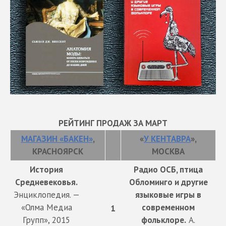
РЕЙТИНГ ПРОДАЖ ЗА МАРТ
МАГАЗИН «БАКЕН»
,
«
У КЕНТАВРА
»,
КРАСНОЯРСК
МОСКВА
История
Радио ОСБ, птица
Средневековья.
Обломинго и другие
Энциклопедия. —
языковые игры в
«Олма Медиа
современном
1
Групп», 2015
фольклоре.
А.