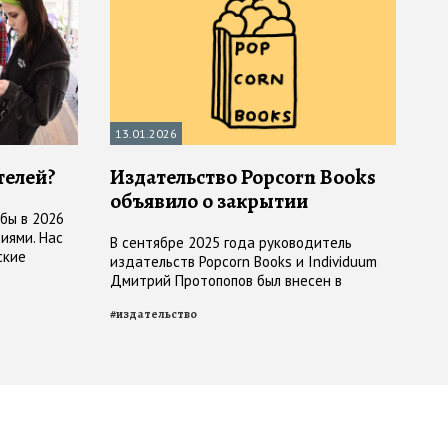
13.01.2026
телей?
Издательство Popcorn Books
объявило о закрытии
бы в 2026
иями. Нас
В сентябре 2025 года руководитель
ские
издательств Popcorn Books и Individuum
один
Дмитрий Протопопов был внесен в
перечень террористов и экстремистов
#
издательство