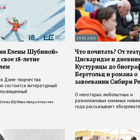
29.01.2026
ия Елены Шубиной»
Что почитать? От теат
свое 18-летие
Цискаридзе и дневни
лем
Кустурицы до биогра
Берггольц и романа о
 в Доме творчества
завоевании Сибири Р
о состоится литературный
 посвященный
О некоторых любопытных и
олетию» «Редакции Елены
разноплановых книжных новин
Елена Шубина
#
издательство
года рассказывает обозреват
Российской газеты" Анастасия
#
книжные новинки
#
издательство
Скорондаева