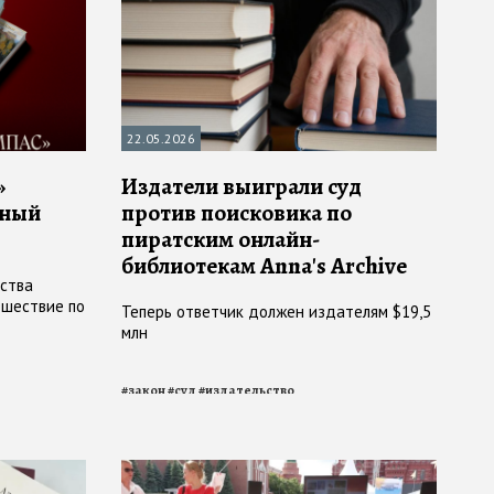
22.05.2026
»
Издатели выиграли суд
рный
против поисковика по
пиратским онлайн-
библиотекам Anna's Archive
ьства
ешествие по
Теперь ответчик должен издателям $19,5
млн
#
закон
#
суд
#
издательство