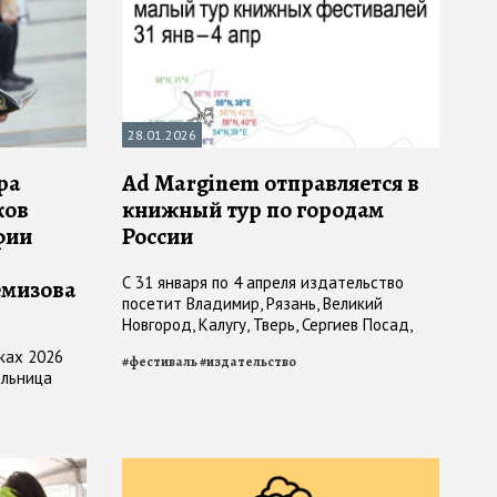
28.01.2026
ра
Ad Marginem отправляется в
ков
книжный тур по городам
фии
России
С 31 января по 4 апреля издательство
емизова
посетит Владимир, Рязань, Великий
Новгород, Калугу, Тверь, Сергиев Посад,
Иваново и Смоленск
ках 2026
#
фестиваль
#
издательство
ельница