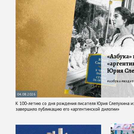
«Азбука»
«аргенти
Юрия Сл
#
азбука
#
издат
04.08.2026
К 100-летию со дня рождения писателя Юрия Слепухина и
завершило публикацию его «аргентинской дилогии»