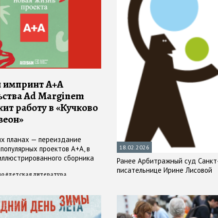
 импринт A+A
ьства Ad Marginem
ит работу в «Кучково
зеон»
х планах — переиздание
18.02.2026
 популярных проектов А+А, в
иллюстрированного сборника
Ранее Арбитражный суд Санкт
легенд «Московские истории»
писательнице Ирине Лисовой
во
#
детская литература
Васильевой и Маши
вой