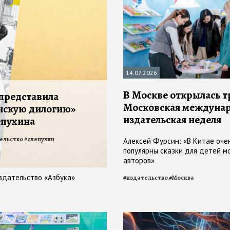
14.07.2026
В Москве открылась т
 представила
Московская междуна
нскую дилогию»
издательская неделя
епухина
ельство
#
слепухин
Алексей Фурсин: «В Китае оче
популярны сказки для детей м
авторов»
здательство «Азбука»
#
издательство
#
Москва