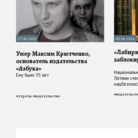
17.06.2026
09.06.2026
«Лабирин
Умер Максим Крютченко,
заблоки
основатель издательства
«Азбука»
Национальн
Ему было 55 лет
Латвии сче
нацбезопас
«формируют
#
издательст
России»
#
утраты
#
издательство