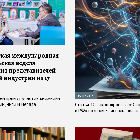
кая международная
ьская неделя
ит представителей
 индустрии из 17
06.07.2026
ней примут участие книжники
ии, Чили и Непала
Статья 10 законопроекта «О п
в РФ» позволяет использовать
обучения ИИ
во
#
Москва