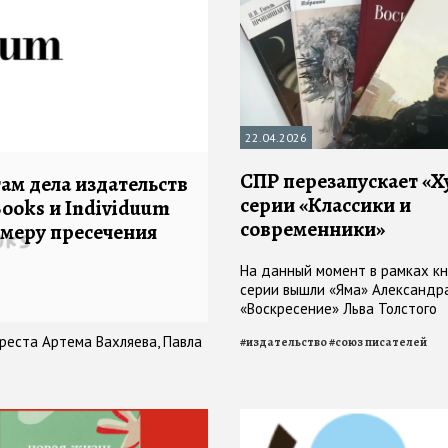
22.04.2026
СПР перезапускает «Х
ам дела издательств
серии «Классики и
ooks и Individuum
современники»
 меру пресечения
На данный момент в рамках к
серии вышли «Яма» Александр
«Воскресение» Льва Толстого
реста Артема Вахляева, Павла
#
издательство
#
союз писателей