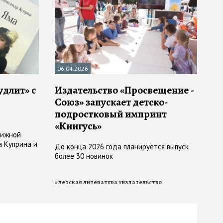
06.04.2026
удлит» с
Издательство «Просвещение -
Союз» запускает детско-
подростковый импринт
«Книгусь»
нижной
а Куприна и
До конца 2026 года планируется выпуск
более 30 новинок
#
детская литература
#
издательство