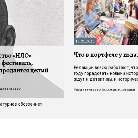
15.01.2026
Что в портфеле у изда
ство «НЛО»
 фестиваль,
Редакции вовсю работают, что
продлится целый
году порадовать новыми истор
ждут и детективы, и историче
романы, и автофикшн, и даже 
дательство
#
издательство
#
книжные новинки
антироман
ратурное обозрение»