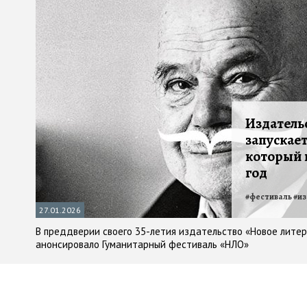
Издатель
запускает
который 
год
#
фестиваль
#
из
27.01.2026
В преддверии своего 35-летия издательство «Новое лите
анонсировало Гуманитарный фестиваль «НЛО»