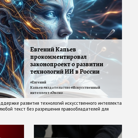
Евгений Капьев
прокомментировал
законопроект о развитии
технологий ИИ в России
#
Евгений
Капьев
#
издательство
#
Искусственный
интеллект
#
Эксмо
оддержке развития технологий искусственного интеллекта
 любой текст без разрешения правообладателей для