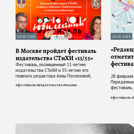
18.02.2026
16.02.2026
«Редакц
В Москве пройдет фестиваль
отметит 
издательства СТиХИ «11/55»
фестива
Фестиваль, посвященный 11-летию
издательства СТиХИ и 55-летию его
главного редактора Аллы Поспеловой,
28 февраля
стартует 20 февраля
Переделкин
#
фестиваль
#
издательство
#
поэзия
фестиваль,
«совершенн
#
фестиваль
#
Шубиной»