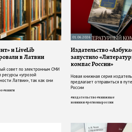
01.06.2026
т» и LiveLib
Издательство «Азбука
ровали в Латвии
запустило «Литерату
компас России»
ый совет по электронным СМИ
л ресурсы «угрозой
Новая книжная серия издател
ности Латвии», так как они
предлагает отправиться в пут
 позитивное отношение к
России
во
#
книги
#
издательство
#
книжные
новинки
#
регионыроссии