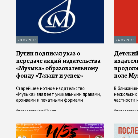
28.03.2026
24.03.2026
Путин подписал указ о
Детский
передаче акций издательства
издател
«Музыка» образовательному
продолж
фонду «Талант и успех»
поле Му
Старейшее нотное издательство
В ближайши
«Музыка» владеет уникальными правами,
нескольких
архивами и печатными формами
частности 
музыкальной классики
столичных 
#
издательство
#
Путин
#
издательст
Екатерины 
Пряничнико