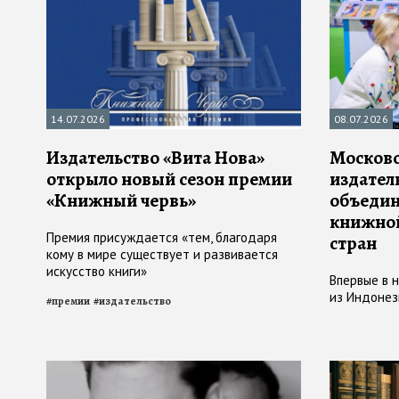
14.07.2026
08.07.2026
Издательство «Вита Нова»
Московс
открыло новый сезон премии
издател
«Книжный червь»
объедин
книжной
Премия присуждается «тем, благодаря
стран
кому в мире существует и развивается
искусство книги»
Впервые в 
из Индонез
#
премии
#
издательство
#
издательст