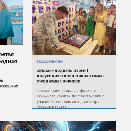
ретья
родная
Издательство
«Эксмо» подвело итоги I
полугодия и представило самые
нь
ожидаемые новинки
осковских
Презентация прошла в формате
«книжного круиза» по Москве-реке с
участием генерального директора
Евгения Капьева