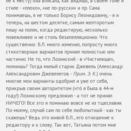
не к месту) она вписала, как видишь, в своем тоне и
стиле - «плохо», «не по-русски» и пр. Сама
понимаешь, я не только Борису Леонидовичу, - я и
теперь, на шестом десятке, самым желторотым
пишу на полях, когда редактирую, несколько
повежливее и не столь безапелляционно. Что
существенно: Б.Л. много изменил, попросту много
стихотворных вариантов принял полностью или
частично. Не то, что Лозинский - в «Чистилище»,
помнишь? Тогда милый старик Джевель (Александр
Александрович Джевелегов. -
Прим. Э. К.
) очень
многие мои варианты одобрил и уже от себя,
прикрыв своим авторитетом (чтó я была в 44-м
году!) Лозинскому предложил - а тот не принял
НИЧЕГО! Все это я поминаю вовсе не из тщеславия.
По-моему, случай сам по себе любопытный - как ты
скажешь? Ведь это живой Б.Л., его отношение к
редактору и к слову. Так вот, Татьяна потом мне