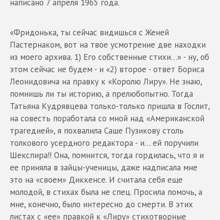
написано 7 апреля 1965 года.
«Фридонька, ты сейчас видишься с Женей
Пастернаком, вот на твое усмотрение две находки
из моего архива. 1) Его собственные стихи…» - ну, об
этом сейчас не будем - и «2) второе - ответ Бориса
Леонидовича на правку к «Королю Лиру». Не знаю,
помнишь ли ты историю, а прелюбопытно. Тогда
Татьяна Кудрявцева только-только пришла в Гослит,
на совесть поработала со мной над «Американской
трагедией», я похвалила Саше Пузикову столь
толкового усердного редактора - и… ей поручили
Шекспира!! Она, помнится, тогда гордилась, что я и
ее приняла в зайцы-ученицы, даже надписала мне
это на «своем» Диккенсе. И считала себя еще
молодой, в стихах была не спец. Просила помочь, а
мне, конечно, было интересно до смерти. В этих
листах с «ее» правкой к «Лиру» стихотворные