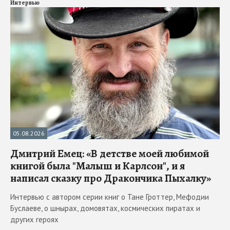
Интервью
05.08.2026
Дмитрий Емец: «В детстве моей любимой
книгой была "Малыш и Карлсон", и я
написал сказку про Дракончика Пыхалку»
Интервью с автором серии книг о Тане Гроттер, Мефодии
Буслаеве, о шнырах, домовятах, космических пиратах и
других героях