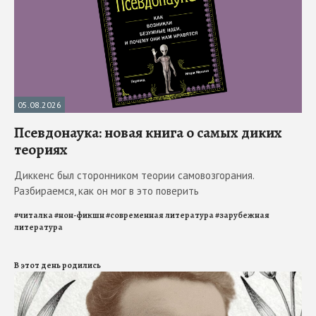
05.08.2026
Псевдонаука: новая книга о самых диких
теориях
Диккенс был сторонником теории самовозгорания.
Разбираемся, как он мог в это поверить
#
читалка
#
нон-фикшн
#
современная литература
#
зарубежная
литература
В этот день родились