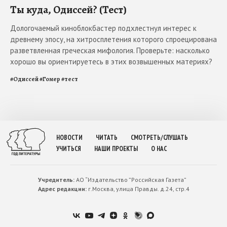
Ты куда, Одиссей? (Тест)
Дологочаемый киноблокбастер подхлестнул интерес к
древнему эпосу, на хитросплетения которого спроецирована
разветвленная греческая мифология. Проверьте: насколько
хорошо вы ориентируетесь в этих возвышенных материях?
#
Одиссей
#
Гомер
#
тест
НОВОСТИ
ЧИТАТЬ
СМОТРЕТЬ/СЛУШАТЬ
УЧИТЬСЯ
НАШИ ПРОЕКТЫ
О НАС
Учредитель:
АО “Издательство ”Российская Газета”
Адрес редакции:
г.Москва, улица Правды. д.24, стр.4