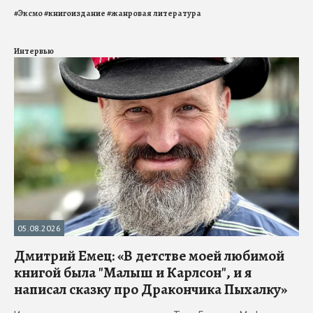
#
Эксмо
#
книгоиздание
#
жанровая литература
Интервью
05.08.2026
Дмитрий Емец: «В детстве моей любимой
книгой была "Малыш и Карлсон", и я
написал сказку про Дракончика Пыхалку»