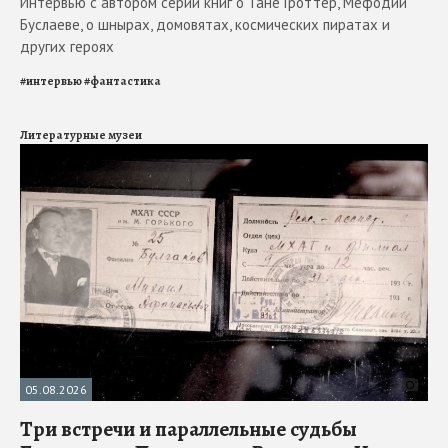
Интервью с автором серии книг о Тане Гроттер, Мефодии
Буслаеве, о шнырах, домовятах, космических пиратах и
других героях
#
интервью
#
фантастика
Литературные музеи
05.08.2026
Три встречи и параллельные судьбы