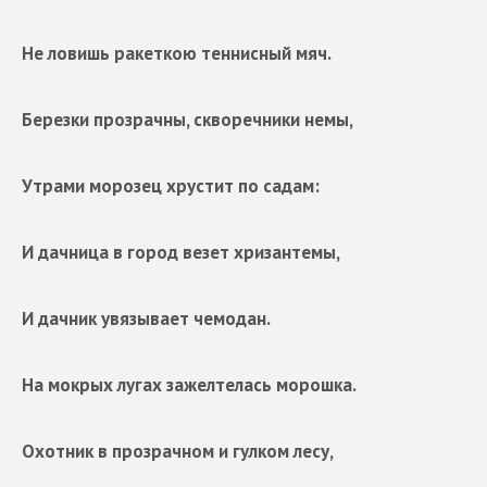
Не ловишь ракеткою теннисный мяч.
Березки прозрачны, скворечники немы,
Утрами морозец хрустит по садам:
И дачница в город везет хризантемы,
И дачник увязывает чемодан.
На мокрых лугах зажелтелась морошка.
Охотник в прозрачном и гулком лесу,