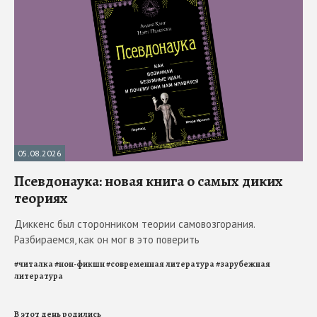
05.08.2026
Псевдонаука: новая книга о самых диких
теориях
Диккенс был сторонником теории самовозгорания.
Разбираемся, как он мог в это поверить
#
читалка
#
нон-фикшн
#
современная литература
#
зарубежная
литература
В этот день родились