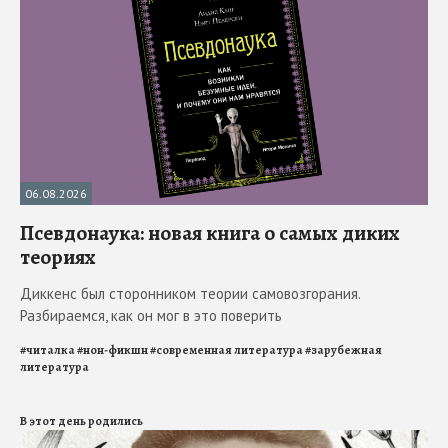
06.08.2026
Псевдонаука: новая книга о самых диких
теориях
Диккенс был сторонником теории самовозгорания.
Разбираемся, как он мог в это поверить
#
читалка
#
нон-фикшн
#
современная литература
#
зарубежная
литература
В этот день родились