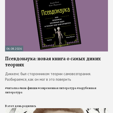
06.08.2026
Псевдонаука: новая книга о самых диких
теориях
Диккенс был сторонником теории самовозгорания.
Разбираемся, как он мог в это поверить
#
читалка
#
нон-фикшн
#
современная литература
#
зарубежная
литература
В этот день родились