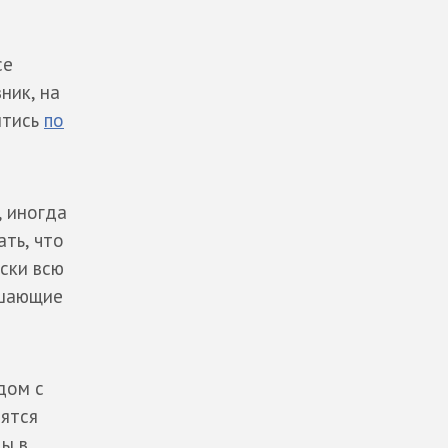
се
ник, на
йтись
по
, иногда
ать, что
ски всю
ешающие
дом с
дятся
ды в