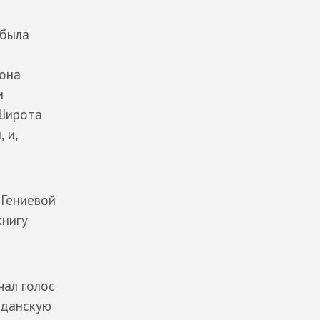
 была
иона
и
 Широта
 и,
 Гениевой
книгу
чал голос
ажданскую