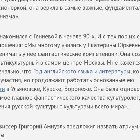
сионеркой, она верила в самые важные, фундамента
низма».
накомился с Гениевой в начале 90-х. И с тех пор их 
тношения: «Мы многому учились у Екатерины Юрьевн
еренимать у нее фантастические компетенции. Она со
льтикультурный в самом центре Москвы. Мне кажется
ечально, что
Год английского языка и литературы
, к
е участия, но продолжают работать основанные ею
ги
в Ульяновске, Курске, Воронеже. Она была однов
амое главное фантастического качества культуролог
ния русской культуры с культурами всего мира».
жиссер Григорий Амнуэль предложил назвать атриум
ы.