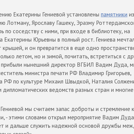
ению Екатерины Гениевой установлены
памятники
из
ию Лотману, Ярославу Гашеку, Эразму Роттердамско
рь по соседству с ними, при входе в библиотеку, на
а Екатерины Юрьевны в полный рост. Гениева мечтал
 крышей, и он превратится в еще одно пространств
лько летом, но и зимой, почитать, встретиться с др
а прибыли нынешний директор ВГБИЛ Вадим Дуда, м
еститель министра печати РФ Владимир Григорьев,
а РФ по культуре Михаил Швыдкой, Наталия Солжен
и дипломатических ведомств разных стран и многие
ениевой мы считаем запас доброты и стремление к
, - этими словами открыл мероприятие Вадим Дуда.
дет и дальше служить надежной основой дружбы меж
вых связей».