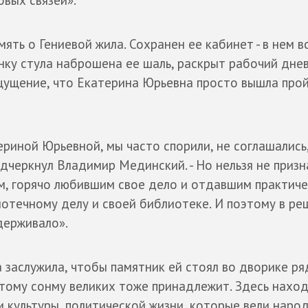
мять о Гениевой жила. Сохранен ее кабинет - в нем в
пинку стула наброшена ее шаль, раскрыт рабочий днев
ощущение, что Екатерина Юрьевна просто вышла про
риной Юрьевной, мы часто спорили, не соглашались
подчеркнул Владимир Мединский. - Но нельзя не призн
, горячо любившим свое дело и отдавшим практиче
лиотечному делу и своей библиотеке. И поэтому в р
держивало».
 заслужила, чтобы памятник ей стоял во дворике ря
этому сонму великих тоже принадлежит. Здесь нахо
 культуры, политической жизни, которые вели наро