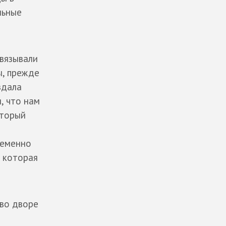
льные
связывали
ы, прежде
здала
, что нам
оторый
ременно
, которая
 во дворе