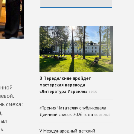
В Переделкине пройдет
мастерская перевода
анной
«Литература Израиля»
13:35
евой.
нь смеха:
«Премия Читателя» опубликовала
,
Длинный список 2026 года
06.08.2026
был
ь.
V Международный детский