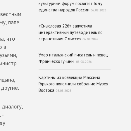
культурный форум посвятят Году
единства народов России
06.08.2026
вестным
му, папе
«Смысловая 226» запустила
интерактивный путеводитель по
а, что
странствиям Одиссея
06.08.2026
о в
узьями,
Умер итальянский писатель и певец
Франческо Гучини
инистр
06.08.2026
Картины из коллекции Максима
ицына,
Горького пополнили собрание Музея
 другие.
Востока
05.08.2026
 диалогу,
 -
ду