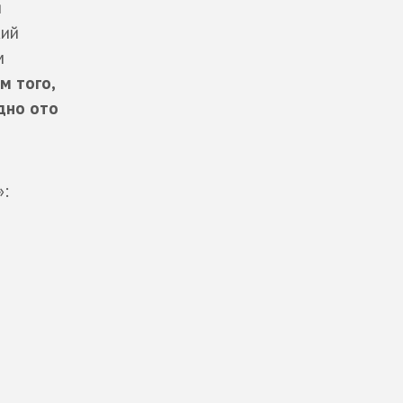
я
кий
м
м того,
дно ото
»: