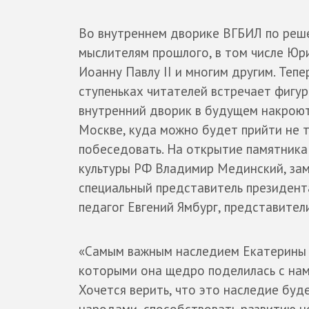
Во внутреннем дворике ВГБИЛ по реш
мыслителям прошлого, в том числе Юр
Иоанну Павлу II и многим другим. Тепе
ступеньках читателей встречает фигур
внутренний дворик в будущем накроют
Москве, куда можно будет прийти не то
побеседовать. На открытие памятник
культуры РФ Владимир Мединский, зам
специальный представитель президент
педагог Евгений Ямбург, представител
«Самым важным наследием Екатерины Г
которыми она щедро поделилась с нами
Хочется верить, что это наследие бу
народами, способствовать развитию но